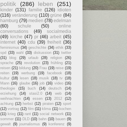
politik
(286)
leben
(251)
kinder
(131)
familie
(126)
idioten
(116)
veränderung
(110)
grüne
(84)
hamburg
(79)
medien
(78)
edelman
(60)
schule
(50)
online
conversations
(49)
socialmedia
(49)
kirche
(47)
pr
(46)
arbeit
(45)
internet
(40)
cdu
(39)
freiheit
(36)
feminismus
(34)
geschichte
(34)
ethik
(33)
spd
(33)
wahl
(33)
diskussion
(31)
twitter
(31)
blog
(29)
urlaub
(28)
religion
(26)
sprache
(25)
revolution
(23)
frühling
(21)
reisen
(21)
bildung
(20)
Frau
(19)
reise
(19)
reiten
(19)
werbung
(19)
facebook
(18)
kultur
(18)
lesen
(18)
musik
(18)
tv
(18)
Mann
(16)
glaube
(16)
job
(16)
video
(16)
theologie
(15)
buch
(14)
deutsch
(14)
erziehung
(14)
stasi2.0
(14)
web
(14)
weihnachten
(14)
essen
(13)
2012
(12)
achtung
(12)
herbst
(12)
piraten
(12)
sport
(12)
vortrag
(12)
film
(11)
klima
(11)
kochen
(11)
krieg
(11)
rant
(11)
social network
(11)
sommer
(11)
DLD
(10)
bahn
(10)
bauen
(9)
gewalt
(9)
journalismus
(9)
konferenz
(9)