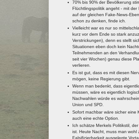
70% bis 90% der Bevölkerung sti
Flüchtlingspolitik angeht - mit de
auf der gleichen Fake-News-Ebene
schon zu denken, finde ich.
Vielleicht war es nur so mittelsc
kurz vor dem Ende so stark anzuz
Verstrickungen), denn es stellt si
Situationen eben doch kein Nachtei
Teilnehmenden an den Verhandlun
seit vier Wochen) genau diese Pla
verlieren.
Es ist gut, dass es mit diesen Ne
mögen, keine Regierung gibt.
Wenn man bedenkt, dass eigentlic
müssen, wäre es eigentlich logi
Nachwahlen würde es wahrscheinlic
Union und SPD.
Sofort machbar wäre sicher eine
auch eine echte Option.
Ich schätze Merkels Politikstil, de
ist. Heute Nacht, muss man wohl z
Falsifizierbarkeit ausgelegte Vorta