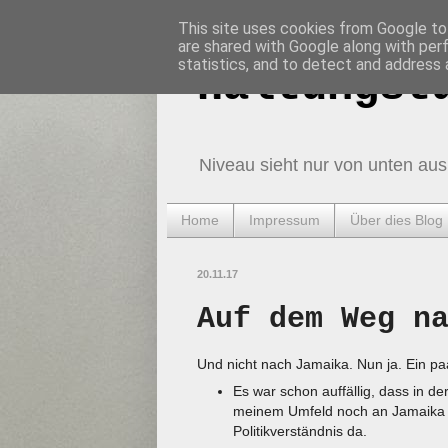
This site uses cookies from Google to 
are shared with Google along with per
statistics, and to detect and address 
Haltungst
Niveau sieht nur von unten aus
Home
Impressum
Über dies Blog
20.11.17
Auf dem Weg n
Und nicht nach Jamaika. Nun ja. Ein pa
Es war schon auffällig, dass in d
meinem Umfeld noch an Jamaika g
Politikverständnis da.