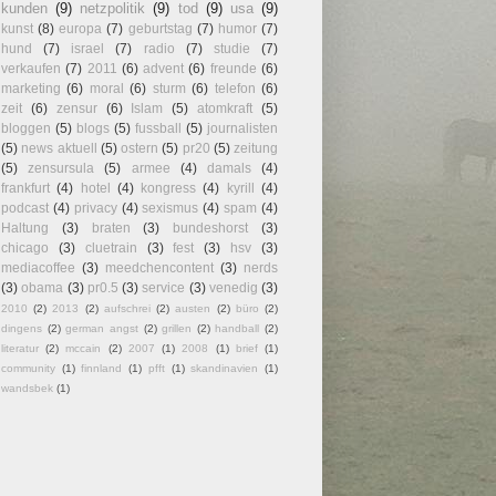
kunden
(9)
netzpolitik
(9)
tod
(9)
usa
(9)
kunst
(8)
europa
(7)
geburtstag
(7)
humor
(7)
hund
(7)
israel
(7)
radio
(7)
studie
(7)
verkaufen
(7)
2011
(6)
advent
(6)
freunde
(6)
marketing
(6)
moral
(6)
sturm
(6)
telefon
(6)
zeit
(6)
zensur
(6)
Islam
(5)
atomkraft
(5)
bloggen
(5)
blogs
(5)
fussball
(5)
journalisten
(5)
news aktuell
(5)
ostern
(5)
pr20
(5)
zeitung
(5)
zensursula
(5)
armee
(4)
damals
(4)
frankfurt
(4)
hotel
(4)
kongress
(4)
kyrill
(4)
podcast
(4)
privacy
(4)
sexismus
(4)
spam
(4)
Haltung
(3)
braten
(3)
bundeshorst
(3)
chicago
(3)
cluetrain
(3)
fest
(3)
hsv
(3)
mediacoffee
(3)
meedchencontent
(3)
nerds
(3)
obama
(3)
pr0.5
(3)
service
(3)
venedig
(3)
2010
(2)
2013
(2)
aufschrei
(2)
austen
(2)
büro
(2)
dingens
(2)
german angst
(2)
grillen
(2)
handball
(2)
literatur
(2)
mccain
(2)
2007
(1)
2008
(1)
brief
(1)
community
(1)
finnland
(1)
pfft
(1)
skandinavien
(1)
wandsbek
(1)