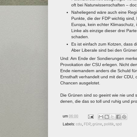
oft bei Naturwissenschaften – doc
Naheliegend wäre auch eine Regi
Punkte, die der FDP wichtig sind, 
Europa, kein echter Klimaschutz, i
Linke als einzige dieser drei Part
schaden.
Es ist einfach zum Kotzen, dass d
Aber Liberale sind bei den Grüne
Und: Am Ende der Sondierungen merke ich
Provokation der CSU erlegen. Nicht de
Ende niemandem anders die Schuld für
Ernsthaft verhandelt und mit der CDU, 
Chancen ausgelotet.
Die Grünen sind so geeint wie nie und 
denen, die das so toll und ruhig und pr
um
06:00
Labels:
cdu
,
FDP
,
grüne
,
politik
,
spd