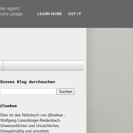
user-agent
erate usage
LEARN MORE
GOT IT
Dieses Blog durchsuchen
@luebue
Dies ist das Notizbuch von @luebue -
Wolfgang Lünenbürger-Reidenbach.
Unwesentliches und Unsachliches.
Unregelmäßig und unsortiert.