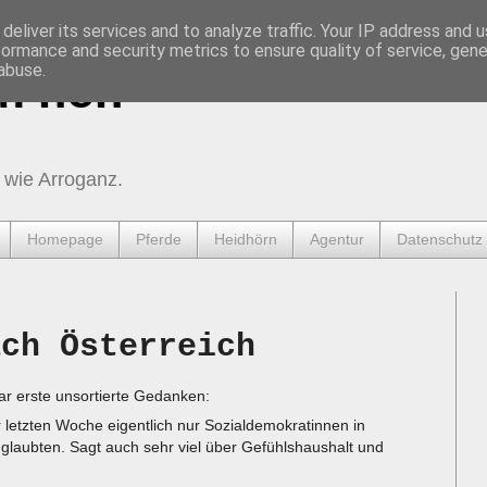
deliver its services and to analyze traffic. Your IP address and 
formance and security metrics to ensure quality of service, gen
abuse.
urnen
 wie Arroganz.
Homepage
Pferde
Heidhörn
Agentur
Datenschutz
ach Österreich
ar erste unsortierte Gedanken:
er letzten Woche eigentlich nur Sozialdemokratinnen in
laubten. Sagt auch sehr viel über Gefühlshaushalt und