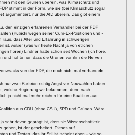
mmen mit den Grünen überein, was Klimaschutz und
r FDP stimmt in der Form, wie sie (bei Klimaschutz sogar
) argumentiert, nur die AfD überein. Das gibt einem
hlau, den einzigen erfahrenen Verhandler bei der FDP
ählen (Kubicki wegen seiner Cum-Ex-Positionen und -
ch raus, dass Alter und Erfahrung in schwierigen
l ist. Außer (was wir heute Nacht ja von etlichen
gen hören) Lindner hatte schon seit Wochen (ich höre,
n und hoffte nur, dass die Grünen vor ihm die Nerven
rvenwracks von der FDP, die noch nicht mal verhandeln
h nur zwei Parteien richtig Angst vor Neuwahlen haben
sch, welche Regierung wir bekommen: denn nach
h ja nicht mal mehr reichen für eine Koalition aus
 Koalition aus CDU (ohne CSU), SPD und Grünen. Wäre
r ja sehr davon geprägt ist, dass sie Wissenschaftlerin
ugeben, ist der gescheitert. Dieses auf
sten und Testen, das ihr Stil ist, scheint eben – wie so