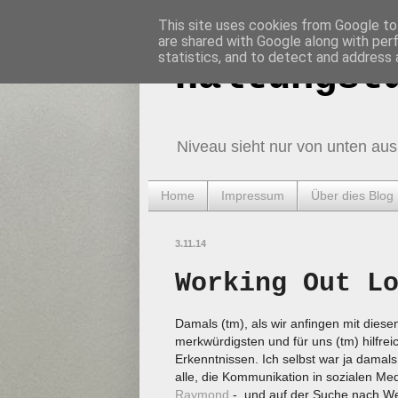
This site uses cookies from Google to 
are shared with Google along with per
statistics, and to detect and address 
Haltungst
Niveau sieht nur von unten aus
Home
Impressum
Über dies Blog
3.11.14
Working Out L
Damals (tm), als wir anfingen mit diese
merkwürdigsten und für uns (tm) hilfre
Erkenntnissen. Ich selbst war ja damals 
alle, die Kommunikation in sozialen M
Raymond
-, und auf der Suche nach 