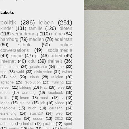
Labels
politik
(286)
leben
(251)
kinder
(131)
familie
(126)
idioten
(116)
veränderung
(110)
grüne
(84)
hamburg
(79)
medien
(78)
edelman
(60)
schule
(50)
online
conversations
(49)
socialmedia
(49)
kirche
(47)
pr
(46)
arbeit
(45)
internet
(40)
cdu
(39)
freiheit
(36)
feminismus
(34)
geschichte
(34)
ethik
(33)
spd
(33)
wahl
(33)
diskussion
(31)
twitter
(31)
blog
(29)
urlaub
(28)
religion
(26)
sprache
(25)
revolution
(23)
frühling
(21)
reisen
(21)
bildung
(20)
Frau
(19)
reise
(19)
reiten
(19)
werbung
(19)
facebook
(18)
kultur
(18)
lesen
(18)
musik
(18)
tv
(18)
Mann
(16)
glaube
(16)
job
(16)
video
(16)
theologie
(15)
buch
(14)
deutsch
(14)
erziehung
(14)
stasi2.0
(14)
web
(14)
weihnachten
(14)
essen
(13)
2012
(12)
achtung
(12)
herbst
(12)
piraten
(12)
sport
(12)
vortrag
(12)
film
(11)
klima
(11)
kochen