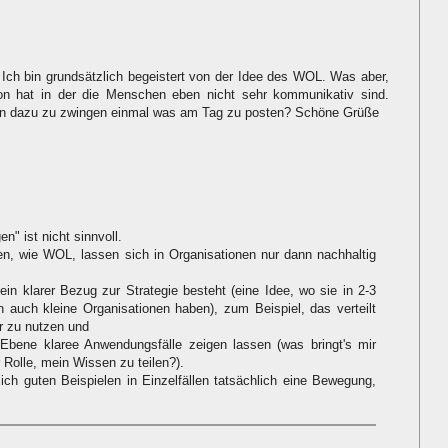
!! Ich bin grundsätzlich begeistert von der Idee des WOL. Was aber,
on hat in der die Menschen eben nicht sehr kommunikativ sind.
hen dazu zu zwingen einmal was am Tag zu posten? Schöne Grüße
en" ist nicht sinnvoll.
en, wie WOL, lassen sich in Organisationen nur dann nachhaltig
 ein klarer Bezug zur Strategie besteht (eine Idee, wo sie in 2-3
en auch kleine Organisationen haben), zum Beispiel, das verteilt
 zu nutzen und
er Ebene klaree Anwendungsfälle zeigen lassen (was bringt's mir
r Rolle, mein Wissen zu teilen?).
ich guten Beispielen in Einzelfällen tatsächlich eine Bewegung,