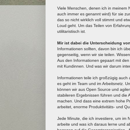
Viele Menschen, denen ich in meinem N
auch immer es genannt wird) für sie zu
das so nicht wirklich voll stimmt und et
Loud geht. Um das Teilen von Erfahru
utilitaristisch ist.
Mir ist dabei die Unterscheidung vo
Informationen sollten, davon bin ich überz
gegenseitig, wenn wir sie teilen. Wiss
Aus den Informationen gepaart mit den
mit Kundinnen. Und was wir darum intern
Informationen teile ich großzügig auch 
es geht im Team und im Arbeitsnetz. U
können wir aus Open Source und agilem
stabileren Ergebnissen führen und die 
machen. Und dass eine extrem hohe Pr
arbeitet, enorme Produktivitäts- und Qu
Jede Minute, die ich investiere, um im 
arbeite und was ich daraus lerne und able
bezogen auf die Gesamtorganisation - f