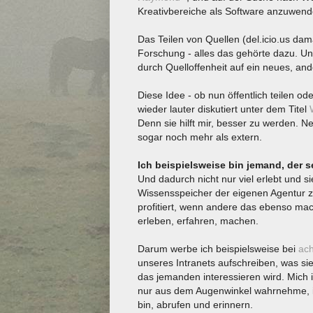
Kreativbereiche als Software anzuwend
Das Teilen von Quellen (del.icio.us da
Forschung - alles das gehörte dazu. Un
durch Quelloffenheit auf ein neues, a
Diese Idee - ob nun öffentlich teilen od
wieder lauter diskutiert unter dem Titel
Denn sie hilft mir, besser zu werden. N
sogar noch mehr als extern.
Ich beispielsweise bin jemand, der se
Und dadurch nicht nur viel erlebt und s
Wissensspeicher der eigenen Agentur z
profitiert, wenn andere das ebenso ma
erleben, erfahren, machen.
Darum werbe ich beispielsweise bei
ach
unseres Intranets aufschreiben, was sie
das jemanden interessieren wird. Mich i
nur aus dem Augenwinkel wahrnehme, i
bin, abrufen und erinnern.