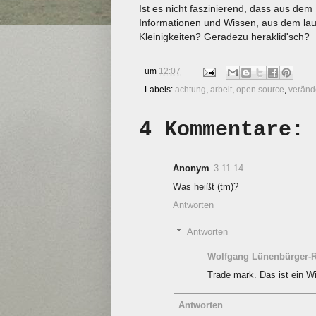
Ist es nicht faszinierend, dass aus de
Informationen und Wissen, aus dem laut
Kleinigkeiten? Geradezu heraklid'sch?
um
12:07
Labels:
achtung
,
arbeit
,
open source
,
veränd
4 Kommentare:
Anonym
3.11.14
Was heißt (tm)?
Antworten
Antworten
Wolfgang Lünenbürger-
Trade mark. Das ist ein Wi
Antworten