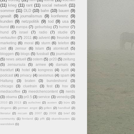
(11)
krieg
(11)
rant
(11)
social network
(11)
sommer
(11)
DLD
(10)
bahn
(10)
bauen
(9)
gewalt
(9)
journalismus
(9)
konferenz
(9)
kunden
(9)
netzpolitik
(9)
tod
(9)
usa
(9)
kunst
(8)
europa
(7)
geburtstag
(7)
humor
(7)
hund
(7)
israel
(7)
radio
(7)
studie
(7)
verkaufen
(7)
2011
(6)
advent
(6)
freunde
(6)
marketing
(6)
moral
(6)
sturm
(6)
telefon
(6)
zeit
(6)
zensur
(6)
Islam
(5)
atomkraft
(5)
bloggen
(5)
blogs
(5)
fussball
(5)
journalisten
(5)
news aktuell
(5)
ostern
(5)
pr20
(5)
zeitung
(5)
zensursula
(5)
armee
(4)
damals
(4)
frankfurt
(4)
hotel
(4)
kongress
(4)
kyrill
(4)
podcast
(4)
privacy
(4)
sexismus
(4)
spam
(4)
Haltung
(3)
braten
(3)
bundeshorst
(3)
chicago
(3)
cluetrain
(3)
fest
(3)
hsv
(3)
mediacoffee
(3)
meedchencontent
(3)
nerds
(3)
obama
(3)
pr0.5
(3)
service
(3)
venedig
(3)
2010
(2)
2013
(2)
aufschrei
(2)
austen
(2)
büro
(2)
dingens
(2)
german angst
(2)
grillen
(2)
handball
(2)
literatur
(2)
mccain
(2)
2007
(1)
2008
(1)
brief
(1)
community
(1)
finnland
(1)
pfft
(1)
skandinavien
(1)
wandsbek
(1)