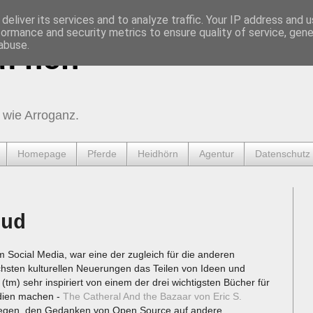
deliver its services and to analyze traffic. Your IP address and 
formance and security metrics to ensure quality of service, gen
abuse.
urnen
 wie Arroganz.
Homepage
Pferde
Heidhörn
Agentur
Datenschutz
oud
m Social Media, war eine der zugleich für die anderen
ichsten kulturellen Neuerungen das Teilen von Ideen und
(tm) sehr inspiriert von einem der drei wichtigsten Bücher für
edien machen -
The Catheral And the Bazaar von Eric S.
Wegen, den Gedanken von Open Source auf andere