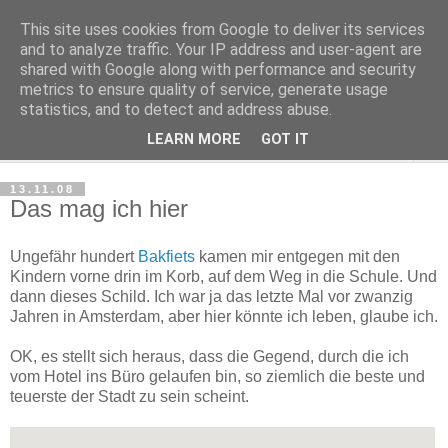
This site uses cookies from Google to deliver its services
Haltungsturnen
and to analyze traffic. Your IP address and user-agent are
shared with Google along with performance and security
metrics to ensure quality of service, generate usage
Niveau sieht nur von unten aus wie Arroganz.
statistics, and to detect and address abuse.
LEARN MORE
GOT IT
▼
13.11.08
Das mag ich hier
Ungefähr hundert
Bakfiets
kamen mir entgegen mit den
Kindern vorne drin im Korb, auf dem Weg in die Schule. Und
dann dieses Schild. Ich war ja das letzte Mal vor zwanzig
Jahren in Amsterdam, aber hier könnte ich leben, glaube ich.
OK, es stellt sich heraus, dass die Gegend, durch die ich
vom Hotel ins Büro gelaufen bin, so ziemlich die beste und
teuerste der Stadt zu sein scheint.