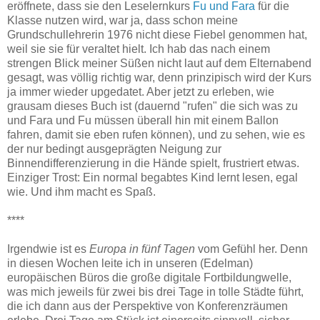
eröffnete, dass sie den Leselernkurs
Fu und Fara
für die
Klasse nutzen wird, war ja, dass schon meine
Grundschullehrerin 1976 nicht diese Fiebel genommen hat,
weil sie sie für veraltet hielt. Ich hab das nach einem
strengen Blick meiner Süßen nicht laut auf dem Elternabend
gesagt, was völlig richtig war, denn prinzipisch wird der Kurs
ja immer wieder upgedatet. Aber jetzt zu erleben, wie
grausam dieses Buch ist (dauernd "rufen" die sich was zu
und Fara und Fu müssen überall hin mit einem Ballon
fahren, damit sie eben rufen können), und zu sehen, wie es
der nur bedingt ausgeprägten Neigung zur
Binnendifferenzierung in die Hände spielt, frustriert etwas.
Einziger Trost: Ein normal begabtes Kind lernt lesen, egal
wie. Und ihm macht es Spaß.
****
Irgendwie ist es
Europa in fünf Tagen
vom Gefühl her. Denn
in diesen Wochen leite ich in unseren (Edelman)
europäischen Büros die große digitale Fortbildungwelle,
was mich jeweils für zwei bis drei Tage in tolle Städte führt,
die ich dann aus der Perspektive von Konferenzräumen