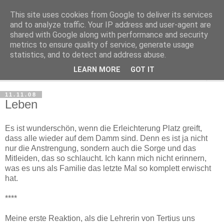
This site uses cookies from Google to deliver its services
Haltungsturnen
and to analyze traffic. Your IP address and user-agent are
shared with Google along with performance and security
metrics to ensure quality of service, generate usage
Niveau sieht nur von unten aus wie Arroganz.
statistics, and to detect and address abuse.
LEARN MORE
GOT IT
▼
11.11.08
Leben
Es ist wunderschön, wenn die Erleichterung Platz greift,
dass alle wieder auf dem Damm sind. Denn es ist ja nicht
nur die Anstrengung, sondern auch die Sorge und das
Mitleiden, das so schlaucht. Ich kann mich nicht erinnern,
was es uns als Familie das letzte Mal so komplett erwischt
hat.
****
Meine erste Reaktion, als die Lehrerin von Tertius uns