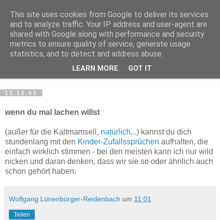
This site uses cookies from Google to deliver its services
Haltungsturnen
and to analyze traffic. Your IP address and user-agent are
shared with Google along with performance and security
metrics to ensure quality of service, generate usage
Niveau sieht nur von unten aus wie Arroganz.
statistics, and to detect and address abuse.
LEARN MORE
GOT IT
▼
12.12.03
wenn du mal lachen willst
(außer für die Kaltmamsell,
natürlich
...) kannst du dich
stundenlang mit den
Kinder-Zufallssprüchen
aufhalten, die
einfach wirklich stimmen - bei den meisten kann ich nur wild
nicken und daran denken, dass wir sie so oder ähnlich auch
schon gehört haben.
Wolfgang Lünenbürger-Reidenbach
um
11:01
Teilen