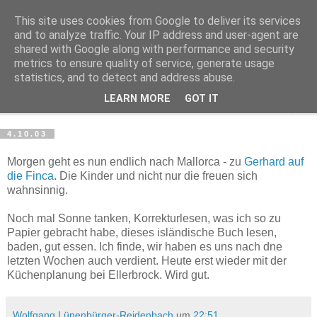
This site uses cookies from Google to deliver its services
Haltungsturnen
and to analyze traffic. Your IP address and user-agent are
shared with Google along with performance and security
metrics to ensure quality of service, generate usage
Niveau sieht nur von unten aus wie Arroganz.
statistics, and to detect and address abuse.
LEARN MORE
GOT IT
▼
4.10.03
Morgen geht es nun endlich nach Mallorca - zu
Gerhard auf
die Finca
. Die Kinder und nicht nur die freuen sich
wahnsinnig.
Noch mal Sonne tanken, Korrekturlesen, was ich so zu
Papier gebracht habe, dieses isländische Buch lesen,
baden, gut essen. Ich finde, wir haben es uns nach dne
letzten Wochen auch verdient. Heute erst wieder mit der
Küchenplanung bei Ellerbrock. Wird gut.
Wolfgang Lünenbürger-Reidenbach
um
22:51