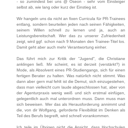
- so zumindest bei uns @ Oseon - sehr vom Einsteiger
selbst ab, wie lang oder kurz der Einstieg ist.
Wir hangeln uns da nicht an fixen Curricula für PR-Trainees
entlang, sondern beurteilen jeden nach seinen Fähigkeiten,
seinem Willen schnell zu lernen und ja, auch an
Leistungsbereitschaft. Wer das zu unserer Zufriedenheit
zeigt, wird ggf. schon nach 9 Monaten den Trainee-Titel los.
Damit geht aber auch mehr Verantwortung einher.
Das führt mich zur Kritik der "Jugend", die Christiane
anklingen ließ. Mir scheint, es ist derzeit (verstärkt?) in
Mode, als Absolvent eines PR-Studiengangs, sich für einen
fertigen Berater zu halten. Was natürlich nicht stimmt. Was
dann aber gern mal fehlt ist die Demut, sich einzugestehen,
dass man vielleicht cum laude abgeschlossen hat, aber von
der Agenturpraxis wenig weiß und sich erstmal einfügen,
gelegentlich auch mal unterordnen muss. Dann muss man
sich beweisen. Wer das als Herausforderung annimmt und
die, von dir Wolfgang, geforderte Flexibilität im Denken als
Teil des Berufs begreift, wird schnell vorankommen.
Ich teile im Übrigen nicht die Ansicht, dass Hochschulen