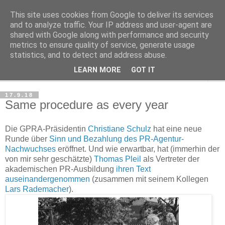
This site uses cookies from Google to deliver its services
Haltungsturnen
and to analyze traffic. Your IP address and user-agent are
shared with Google along with performance and security
metrics to ensure quality of service, generate usage
Niveau sieht nur von unten aus wie Arroganz.
statistics, and to detect and address abuse.
LEARN MORE
GOT IT
▼
17.9.18
Same procedure as every year
Die GPRA-Präsidentin
Christiane Schulz
hat eine neue
Runde über
Sinn und Bezahlung des PR-Agentur-
Nachwuchses
eröffnet. Und wie erwartbar, hat (immerhin der
von mir sehr geschätzte)
Thomas Pleil
als Vertreter der
akademischen PR-Ausbildung
ihren Text
auseinandergenommen
(zusammen mit seinem Kollegen
Lars Rademacher
).