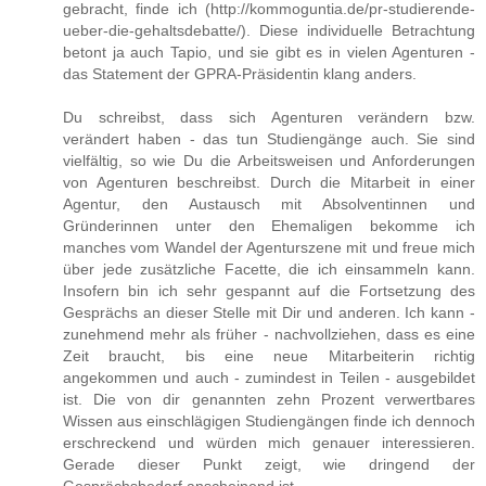
gebracht, finde ich (http://kommoguntia.de/pr-studierende-
ueber-die-gehaltsdebatte/). Diese individuelle Betrachtung
betont ja auch Tapio, und sie gibt es in vielen Agenturen -
das Statement der GPRA-Präsidentin klang anders.
Du schreibst, dass sich Agenturen verändern bzw.
verändert haben - das tun Studiengänge auch. Sie sind
vielfältig, so wie Du die Arbeitsweisen und Anforderungen
von Agenturen beschreibst. Durch die Mitarbeit in einer
Agentur, den Austausch mit Absolventinnen und
Gründerinnen unter den Ehemaligen bekomme ich
manches vom Wandel der Agenturszene mit und freue mich
über jede zusätzliche Facette, die ich einsammeln kann.
Insofern bin ich sehr gespannt auf die Fortsetzung des
Gesprächs an dieser Stelle mit Dir und anderen. Ich kann -
zunehmend mehr als früher - nachvollziehen, dass es eine
Zeit braucht, bis eine neue Mitarbeiterin richtig
angekommen und auch - zumindest in Teilen - ausgebildet
ist. Die von dir genannten zehn Prozent verwertbares
Wissen aus einschlägigen Studiengängen finde ich dennoch
erschreckend und würden mich genauer interessieren.
Gerade dieser Punkt zeigt, wie dringend der
Gesprächsbedarf anscheinend ist.