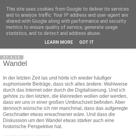
This site uses cookies from Google to deliver its services
Haltungsturnen
and to analyze traffic. Your IP address and user-agent are
shared with Google along with performance and security
metrics to ensure quality of service, generate usage
Niveau sieht nur von unten aus wie Arroganz.
statistics, and to detect and address abuse.
LEARN MORE
GOT IT
▼
27.3.14
Wandel
In der letzten Zeit las und hörte ich wieder häufiger
euphorisierte Beiträge, dass sich alles ändere. Wahlweise
durch das Internet oder durch die Digitalisierung. Und ich
gehöre zu den letzten, die kleinreden wollen oder werden,
dass wir uns in einer großen Umbruchzeit befinden. Aber
dennoch wünsche ich mir manchmal, dass das aufgeregte
Geschnatter etwas erwachsener wäre. Und dass die
Diskussion um den Wandel etwas stärker auch eine
historische Perspektive hat.