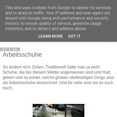
This site uses cookies from Google to deliver its services
Haltungsturnen
and to analyze traffic. Your IP address and user-agent are
shared with Google along with performance and security
metrics to ensure quality of service, generate usage
Niveau sieht nur von unten aus wie Arroganz.
statistics, and to detect and address abuse.
LEARN MORE
GOT IT
▼
27.1.10
Arbeitsschuhe
So ändern sich Zeiten. Traditionell hätte man ja wohl
Schuhe, die bei diesem Wetter angemessen sind und Halt
geben und so weiter, solche groben stiefelartigen Dings also
als Arbeitsschuhe bezeichnet. Und für viele sind sie es such
noch.