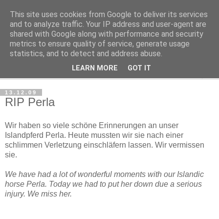
This site uses cookies from Google to deliver its services
Haltungsturnen
and to analyze traffic. Your IP address and user-agent are
shared with Google along with performance and security
metrics to ensure quality of service, generate usage
Niveau sieht nur von unten aus wie Arroganz.
statistics, and to detect and address abuse.
LEARN MORE
GOT IT
▼
13.12.09
RIP Perla
Wir haben so viele schöne Erinnerungen an unser
Islandpferd Perla. Heute mussten wir sie nach einer
schlimmen Verletzung einschläfern lassen. Wir vermissen
sie.
We have had a lot of wonderful moments with our Islandic
horse Perla. Today we had to put her down due a serious
injury. We miss her.