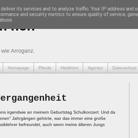
deliver its services and to analyze traffic. Your IP address and 
formance and security metrics to ensure quality of service, gen
abuse.
urnen
 wie Arroganz.
Homepage
Pferde
Heidhörn
Agentur
Datenschutz
Vergangenheit
stens irgendwie an meinem Geburtstag Schulkonzert. Und da
ldenen" Jahrgängen gehörte, war das immer eine große
usiklehrer befreundet, auch wenn meine älteren Jungs