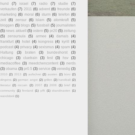
hund
(7)
israel
(7)
radio
(7)
studie
(7)
verkaufen
(7)
2011
(6)
advent
(6)
freunde
(6)
marketing
(6)
moral
(6)
sturm
(6)
telefon
(6)
zeit
(6)
zensur
(6)
Islam
(5)
atomkraft
(5)
bloggen
(5)
blogs
(5)
fussball
(5)
journalisten
(5)
news aktuell
(5)
ostern
(5)
pr20
(5)
zeitung
(5)
zensursula
(5)
armee
(4)
damals
(4)
frankfurt
(4)
hotel
(4)
kongress
(4)
kyrill
(4)
podcast
(4)
privacy
(4)
sexismus
(4)
spam
(4)
Haltung
(3)
braten
(3)
bundeshorst
(3)
chicago
(3)
cluetrain
(3)
fest
(3)
hsv
(3)
mediacoffee
(3)
meedchencontent
(3)
nerds
(3)
obama
(3)
pr0.5
(3)
service
(3)
venedig
(3)
2010
(2)
2013
(2)
aufschrei
(2)
austen
(2)
büro
(2)
dingens
(2)
german angst
(2)
grillen
(2)
handball
(2)
literatur
(2)
mccain
(2)
2007
(1)
2008
(1)
brief
(1)
community
(1)
finnland
(1)
pfft
(1)
skandinavien
(1)
wandsbek
(1)