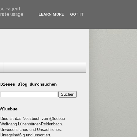
user-agent
erate usage
LEARN MORE
GOT IT
Dieses Blog durchsuchen
@luebue
Dies ist das Notizbuch von @luebue -
Wolfgang Lünenbürger-Reidenbach.
Unwesentliches und Unsachliches.
Unregelmäßig und unsortiert.