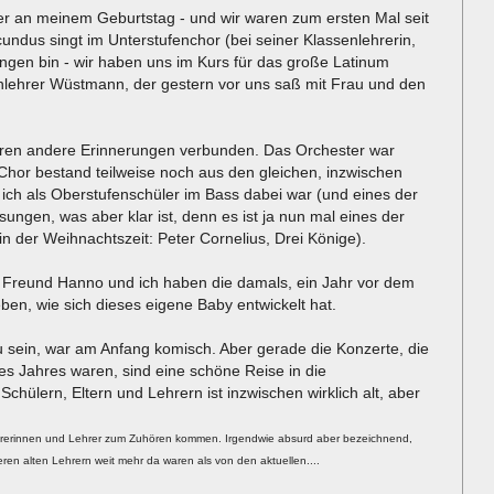
er an meinem Geburtstag - und wir waren zum ersten Mal seit
undus singt im Unterstufenchor (bei seiner Klassenlehrerin,
ngen bin - wir haben uns im Kurs für das große Latinum
inlehrer Wüstmann, der gestern vor uns saß mit Frau und den
waren andere Erinnerungen verbunden. Das Orchester war
 Chor bestand teilweise noch aus den gleichen, inzwischen
s ich als Oberstufenschüler im Bass dabei war (und eines der
ngen, was aber klar ist, denn es ist ja nun mal eines der
in der Weihnachtszeit: Peter Cornelius, Drei Könige).
 Freund Hanno und ich haben die damals, ein Jahr vor dem
leben, wie sich dieses eigene Baby entwickelt hat.
u sein, war am Anfang komisch. Aber gerade die Konzerte, die
s Jahres waren, sind eine schöne Reise in die
chülern, Eltern und Lehrern ist inzwischen wirklich alt, aber
hrerinnen und Lehrer zum Zuhören kommen. Irgendwie absurd aber bezeichnend,
ren alten Lehrern weit mehr da waren als von den aktuellen....