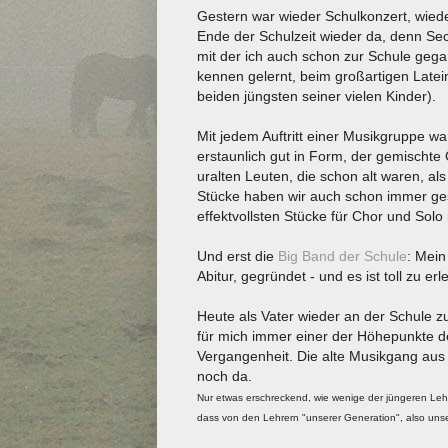
Gestern war wieder Schulkonzert, wied
Ende der Schulzeit wieder da, denn Sec
mit der ich auch schon zur Schule gega
kennen gelernt, beim großartigen Late
beiden jüngsten seiner vielen Kinder).
Mit jedem Auftritt einer Musikgruppe 
erstaunlich gut in Form, der gemischte
uralten Leuten, die schon alt waren, al
Stücke haben wir auch schon immer gesu
effektvollsten Stücke für Chor und Solo 
Und erst die
Big Band der Schule
: Mein
Abitur, gegründet - und es ist toll zu er
Heute als Vater wieder an der Schule z
für mich immer einer der Höhepunkte de
Vergangenheit. Die alte Musikgang aus S
noch da.
Nur etwas erschreckend, wie wenige der jüngeren Le
dass von den Lehrern "unserer Generation", also unse