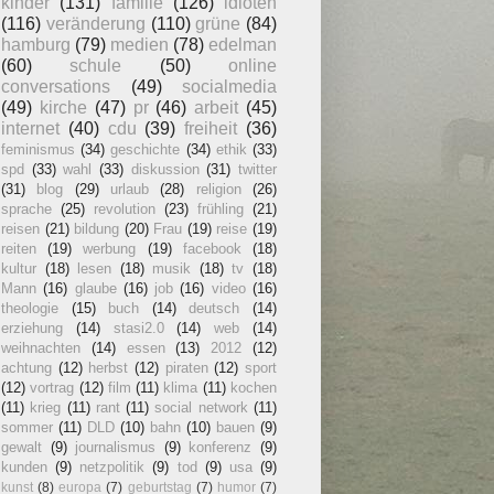
kinder
(131)
familie
(126)
idioten
(116)
veränderung
(110)
grüne
(84)
hamburg
(79)
medien
(78)
edelman
(60)
schule
(50)
online
conversations
(49)
socialmedia
(49)
kirche
(47)
pr
(46)
arbeit
(45)
internet
(40)
cdu
(39)
freiheit
(36)
feminismus
(34)
geschichte
(34)
ethik
(33)
spd
(33)
wahl
(33)
diskussion
(31)
twitter
(31)
blog
(29)
urlaub
(28)
religion
(26)
sprache
(25)
revolution
(23)
frühling
(21)
reisen
(21)
bildung
(20)
Frau
(19)
reise
(19)
reiten
(19)
werbung
(19)
facebook
(18)
kultur
(18)
lesen
(18)
musik
(18)
tv
(18)
Mann
(16)
glaube
(16)
job
(16)
video
(16)
theologie
(15)
buch
(14)
deutsch
(14)
erziehung
(14)
stasi2.0
(14)
web
(14)
weihnachten
(14)
essen
(13)
2012
(12)
achtung
(12)
herbst
(12)
piraten
(12)
sport
(12)
vortrag
(12)
film
(11)
klima
(11)
kochen
(11)
krieg
(11)
rant
(11)
social network
(11)
sommer
(11)
DLD
(10)
bahn
(10)
bauen
(9)
gewalt
(9)
journalismus
(9)
konferenz
(9)
kunden
(9)
netzpolitik
(9)
tod
(9)
usa
(9)
kunst
(8)
europa
(7)
geburtstag
(7)
humor
(7)