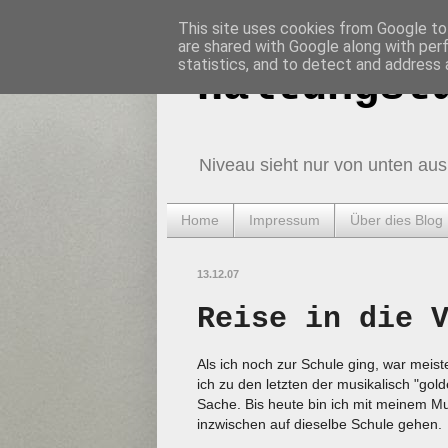
This site uses cookies from Google to 
are shared with Google along with per
statistics, and to detect and address 
Haltungst
Niveau sieht nur von unten aus
Home
Impressum
Über dies Blog
13.12.07
Reise in die 
Als ich noch zur Schule ging, war mei
ich zu den letzten der musikalisch "go
Sache. Bis heute bin ich mit meinem M
inzwischen auf dieselbe Schule gehen.