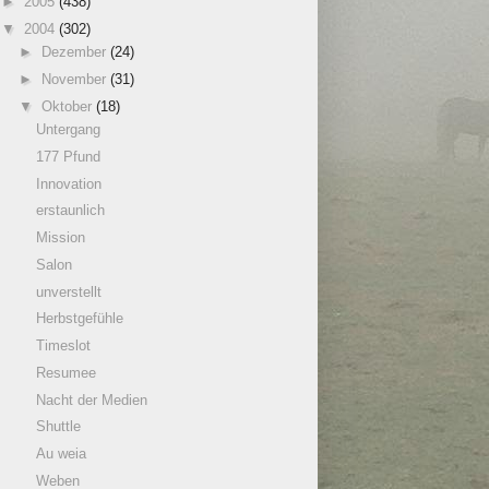
►
2005
(438)
▼
2004
(302)
►
Dezember
(24)
►
November
(31)
▼
Oktober
(18)
Untergang
177 Pfund
Innovation
erstaunlich
Mission
Salon
unverstellt
Herbstgefühle
Timeslot
Resumee
Nacht der Medien
Shuttle
Au weia
Weben