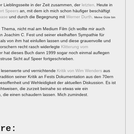
er Lieblingsseite in der Zeit zusammen, der
letzten
. Heute in
bert Speers
an, mit dem ich mich schon häufiger beschäftigt
hase
und durch die Begegnung mit
Werner Durth
.
Meine Güte bin
am Thema, nicht mal am Medium Film (ich wollte mir auch
 an Joachim C. Fest und seiner ekelhaften Sympathie für
als von ihm hat einlullen lassen und diese grauenvolle und
orschern recht rasch widerlegte
Klitterung vom
 er hat dieses Buch dann 1999 sogar noch einmal auflegen
struse Sicht auf Speer fortgeschrieben.
ie lesenwerte und vernichtende
Kritik von Wim Wenders
aus
 Tradition seiner Kritik an Fests Dokumentation aus den 70ern
-Besoffenheit und Wehleidigkeit der aktuellen Diskussion. Es ist
htweisen, die zurzeit beinahe so etwas wie ein
 die einen schaudern lassen. Mich zumindest.
are: