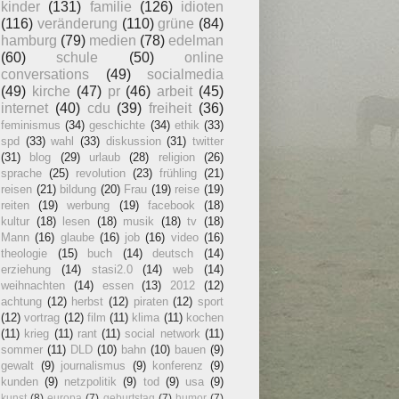
kinder
(131)
familie
(126)
idioten
(116)
veränderung
(110)
grüne
(84)
hamburg
(79)
medien
(78)
edelman
(60)
schule
(50)
online
conversations
(49)
socialmedia
(49)
kirche
(47)
pr
(46)
arbeit
(45)
internet
(40)
cdu
(39)
freiheit
(36)
feminismus
(34)
geschichte
(34)
ethik
(33)
spd
(33)
wahl
(33)
diskussion
(31)
twitter
(31)
blog
(29)
urlaub
(28)
religion
(26)
sprache
(25)
revolution
(23)
frühling
(21)
reisen
(21)
bildung
(20)
Frau
(19)
reise
(19)
reiten
(19)
werbung
(19)
facebook
(18)
kultur
(18)
lesen
(18)
musik
(18)
tv
(18)
Mann
(16)
glaube
(16)
job
(16)
video
(16)
theologie
(15)
buch
(14)
deutsch
(14)
erziehung
(14)
stasi2.0
(14)
web
(14)
weihnachten
(14)
essen
(13)
2012
(12)
achtung
(12)
herbst
(12)
piraten
(12)
sport
(12)
vortrag
(12)
film
(11)
klima
(11)
kochen
(11)
krieg
(11)
rant
(11)
social network
(11)
sommer
(11)
DLD
(10)
bahn
(10)
bauen
(9)
gewalt
(9)
journalismus
(9)
konferenz
(9)
kunden
(9)
netzpolitik
(9)
tod
(9)
usa
(9)
kunst
(8)
europa
(7)
geburtstag
(7)
humor
(7)