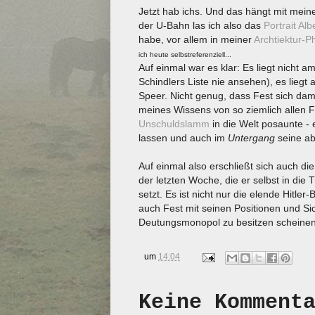
Jetzt hab ichs. Und das hängt mit mein
der U-Bahn las ich also das
Portrait Al
habe, vor allem in meiner
Archtiektur-P
ich heute selbstreferenziell...
Auf einmal war es klar: Es liegt nicht 
Schindlers Liste nie ansehen), es liegt
Speer. Nicht genug, dass Fest sich dam
meines Wissens von so ziemlich allen F
Unschuldslamm
in die Welt posaunte -
lassen und auch im
Untergang
seine ab
Auf einmal also erschließt sich auch d
der letzten Woche, die er selbst in die
setzt. Es ist nicht nur die elende Hitler
auch Fest mit seinen Positionen und Sic
Deutungsmonopol zu besitzen scheinen,
um
14:04
Keine Komment