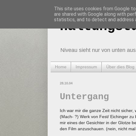
This site uses cookies from Google to 
are shared with Google along with per
statistics, and to detect and address 
Haltungst
Niveau sieht nur von unten aus
Home
Impressum
Über dies Blog
28.10.04
Untergang
Ich war mir die ganze Zeit nicht sicher
(Mach- ?) Werk von Fest/ Eichinger zu 
mir eines der Gesichter in der Glotze 
den Film anzuschauen. (nein, nicht ma