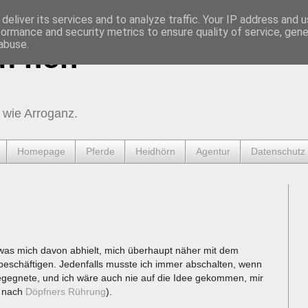
deliver its services and to analyze traffic. Your IP address and 
formance and security metrics to ensure quality of service, gen
abuse.
urnen
 wie Arroganz.
Homepage
Pferde
Heidhörn
Agentur
Datenschutz
, was mich davon abhielt, mich überhaupt näher mit dem
beschäftigen. Jedenfalls musste ich immer abschalten, wenn
begegnete, und ich wäre auch nie auf die Idee gekommen, mir
l nach
Döpfners Rührung
).