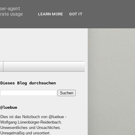
user-agent
erate usage
LEARN MORE
GOT IT
Dieses Blog durchsuchen
@luebue
Dies ist das Notizbuch von @luebue -
Wolfgang Lünenbürger-Reidenbach.
Unwesentliches und Unsachliches.
Unregelmäßig und unsortiert.