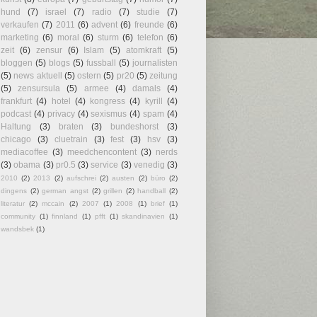
hund
(7)
israel
(7)
radio
(7)
studie
(7)
verkaufen
(7)
2011
(6)
advent
(6)
freunde
(6)
marketing
(6)
moral
(6)
sturm
(6)
telefon
(6)
zeit
(6)
zensur
(6)
Islam
(5)
atomkraft
(5)
bloggen
(5)
blogs
(5)
fussball
(5)
journalisten
(5)
news aktuell
(5)
ostern
(5)
pr20
(5)
zeitung
(5)
zensursula
(5)
armee
(4)
damals
(4)
frankfurt
(4)
hotel
(4)
kongress
(4)
kyrill
(4)
podcast
(4)
privacy
(4)
sexismus
(4)
spam
(4)
Haltung
(3)
braten
(3)
bundeshorst
(3)
chicago
(3)
cluetrain
(3)
fest
(3)
hsv
(3)
mediacoffee
(3)
meedchencontent
(3)
nerds
(3)
obama
(3)
pr0.5
(3)
service
(3)
venedig
(3)
2010
(2)
2013
(2)
aufschrei
(2)
austen
(2)
büro
(2)
dingens
(2)
german angst
(2)
grillen
(2)
handball
(2)
literatur
(2)
mccain
(2)
2007
(1)
2008
(1)
brief
(1)
community
(1)
finnland
(1)
pfft
(1)
skandinavien
(1)
wandsbek
(1)