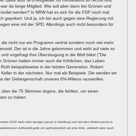
 war da lange Mitglied. Wie soll aber dann bei Grünen und
gründet werden? In NRW hat es sich für die FDP noch mal
h gepokert. Und ja, ich bin auch gegen eine Regierung mit
 gegen eine mit der SPD. Allerdings auch nicht besonders für
 die nicht nur ein Programm vertrat sondern noch viel mehr
sstil. Der ist in die Jahre gekommen und wirkt auf viele so
it und ungefragt ihre Überzeugung in die Welt bläst ("Die
Wir Grünen hatten immer auch die fröhlichen, das Leben
Roth beispielsweise in der letzten Generation. Robert
Keller in der nächsten. Nur mal als Beispiele. Die werden wir
us der Gefangenschaft unseres 6%-Milieus rauswollen.
ch über die 75 Stimmen ärgere, die fehlten, um einen
ten zu haben.
s Sommer 2016 mehr oder weniger passiv in Hamburg und seit dem Herbst passiv in
teiinternen Arithmetik gelte ich wahrscheinlich als eher links, vielleicht aber auch