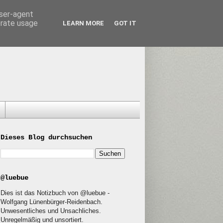
user-agent
erate usage
LEARN MORE
GOT IT
Dieses Blog durchsuchen
@luebue
Dies ist das Notizbuch von @luebue -
Wolfgang Lünenbürger-Reidenbach.
Unwesentliches und Unsachliches.
Unregelmäßig und unsortiert.