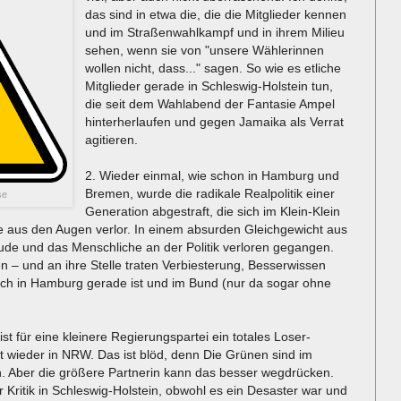
das sind in etwa die, die die Mitglieder kennen
und im Straßenwahlkampf und in ihrem Milieu
sehen, wenn sie von "unsere Wählerinnen
wollen nicht, dass..." sagen. So wie es etliche
Mitglieder gerade in Schleswig-Holstein tun,
die seit dem Wahlabend der Fantasie Ampel
hinterherlaufen und gegen Jamaika als Verrat
agitieren.
2. Wieder einmal, wie schon in Hamburg und
Bremen, wurde die radikale Realpolitik einer
se
Generation abgestraft, die sich im Klein-Klein
e aus den Augen verlor. In einem absurden Gleichgewicht aus
ude und das Menschliche an der Politik verloren gegangen.
 – und an ihre Stelle traten Verbiesterung, Besserwissen
auch in Hamburg gerade ist und im Bund (nur da sogar ohne
t für eine kleinere Regierungspartei ein totales Loser-
 wieder in NRW. Das ist blöd, denn Die Grünen sind im
n. Aber die größere Partnerin kann das besser wegdrücken.
r Kritik in Schleswig-Holstein, obwohl es ein Desaster war und