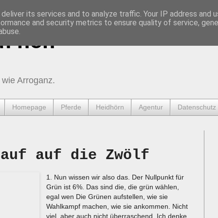
deliver its services and to analyze traffic. Your IP address and 
formance and security metrics to ensure quality of service, gen
abuse.
urnen
 wie Arroganz.
Homepage
Pferde
Heidhörn
Agentur
Datenschutz
lauf auf die Zwölf
1. Nun wissen wir also das. Der Nullpunkt für
Grün ist 6%. Das sind die, die grün wählen,
egal wen Die Grünen aufstellen, wie sie
Wahlkampf machen, wie sie ankommen. Nicht
viel, aber auch nicht überraschend. Ich denke,