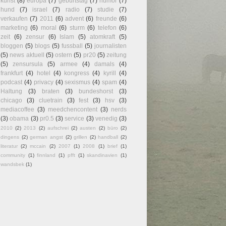
kunst
(8)
europa
(7)
geburtstag
(7)
humor
(7)
hund
(7)
israel
(7)
radio
(7)
studie
(7)
verkaufen
(7)
2011
(6)
advent
(6)
freunde
(6)
marketing
(6)
moral
(6)
sturm
(6)
telefon
(6)
zeit
(6)
zensur
(6)
Islam
(5)
atomkraft
(5)
bloggen
(5)
blogs
(5)
fussball
(5)
journalisten
(5)
news aktuell
(5)
ostern
(5)
pr20
(5)
zeitung
(5)
zensursula
(5)
armee
(4)
damals
(4)
frankfurt
(4)
hotel
(4)
kongress
(4)
kyrill
(4)
podcast
(4)
privacy
(4)
sexismus
(4)
spam
(4)
Haltung
(3)
braten
(3)
bundeshorst
(3)
chicago
(3)
cluetrain
(3)
fest
(3)
hsv
(3)
mediacoffee
(3)
meedchencontent
(3)
nerds
(3)
obama
(3)
pr0.5
(3)
service
(3)
venedig
(3)
2010
(2)
2013
(2)
aufschrei
(2)
austen
(2)
büro
(2)
dingens
(2)
german angst
(2)
grillen
(2)
handball
(2)
literatur
(2)
mccain
(2)
2007
(1)
2008
(1)
brief
(1)
community
(1)
finnland
(1)
pfft
(1)
skandinavien
(1)
wandsbek
(1)