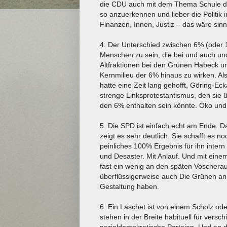
die CDU auch mit dem Thema Schule die
so anzuerkennen und lieber die Politik i
Finanzen, Innen, Justiz – das wäre sinnv
4. Der Unterschied zwischen 6% (oder 
Menschen zu sein, die bei und auch un
Altfraktionen bei den Grünen Habeck u
Kernmilieu der 6% hinaus zu wirken. Al
hatte eine Zeit lang gehofft, Göring-Ec
strenge Linksprotestantismus, den sie ü
den 6% enthalten sein könnte. Öko und 
5. Die SPD ist einfach echt am Ende. Da
zeigt es sehr deutlich. Sie schafft es 
peinliches 100% Ergebnis für ihn intern
und Desaster. Mit Anlauf. Und mit einem
fast ein wenig an den späten Voscherau
überflüssigerweise auch Die Grünen an 
Gestaltung haben.
6. Ein Laschet ist von einem Scholz ode
stehen in der Breite habituell für vers
sozialdemokratische Parteien. Und an d