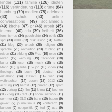
kinder
(131)
familie
(126)
idioten
(116)
veränderung
(110)
grüne
(84)
hamburg
(79)
medien
(78)
edelman
(60)
schule
(50)
online
conversations
(49)
socialmedia
(49)
kirche
(47)
pr
(46)
arbeit
(45)
internet
(40)
cdu
(39)
freiheit
(36)
feminismus
(34)
geschichte
(34)
ethik
(33)
spd
(33)
wahl
(33)
diskussion
(31)
twitter
(31)
blog
(29)
urlaub
(28)
religion
(26)
sprache
(25)
revolution
(23)
frühling
(21)
reisen
(21)
bildung
(20)
Frau
(19)
reise
(19)
reiten
(19)
werbung
(19)
facebook
(18)
kultur
(18)
lesen
(18)
musik
(18)
tv
(18)
Mann
(16)
glaube
(16)
job
(16)
video
(16)
theologie
(15)
buch
(14)
deutsch
(14)
erziehung
(14)
stasi2.0
(14)
web
(14)
weihnachten
(14)
essen
(13)
2012
(12)
achtung
(12)
herbst
(12)
piraten
(12)
sport
(12)
vortrag
(12)
film
(11)
klima
(11)
kochen
(11)
krieg
(11)
rant
(11)
social network
(11)
sommer
(11)
DLD
(10)
bahn
(10)
bauen
(9)
gewalt
(9)
journalismus
(9)
konferenz
(9)
kunden
(9)
netzpolitik
(9)
tod
(9)
usa
(9)