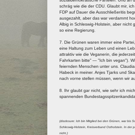
schräg wie die der CDU. Glaubt mir, ich
FDP auf Dauer die Ausschließeritis be
ausgezahlt, aber das war verdammt hoc
Albig in Schleswig-Holstein, aber nicht
so eine Regierung.
7. Die Grünen waren immer eine Partei,
eine Haltung zum Leben und einen Leben
attraktiv wie die Veganerin, die jederze
Fahrkarten bitte" — "Ich bin vegan"). 
feiernden Menschen unter uns. Claudia 
Habeck in meiner. Anjes Tjarks und Ska 
nach vorne stellen müssen, wenn wir a
8. Ihr glaubt gar nicht, wie sehr ich mi
spannenden Bundestagsspitzenkandida
(disclosure: Ich bin Mitglied bei den Grünen, war bi
Schleswig-Holstein, Kreisverband Ostholstein. In der par
nicht.)