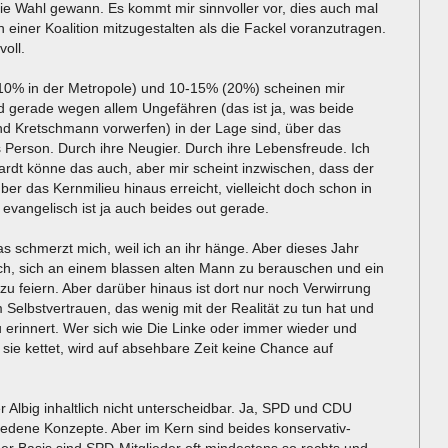
 Wahl gewann. Es kommt mir sinnvoller vor, dies auch mal
n einer Koalition mitzugestalten als die Fackel voranzutragen.
oll.
10% in der Metropole) und 10-15% (20%) scheinen mir
d gerade wegen allem Ungefähren (das ist ja, was beide
nd Kretschmann vorwerfen) in der Lage sind, über das
s Person. Durch ihre Neugier. Durch ihre Lebensfreude. Ich
kardt könne das auch, aber mir scheint inzwischen, dass der
ber das Kernmilieu hinaus erreicht, vielleicht doch schon in
evangelisch ist ja auch beides out gerade.
s schmerzt mich, weil ich an ihr hänge. Aber dieses Jahr
noch, sich an einem blassen alten Mann zu berauschen und ein
 zu feiern. Aber darüber hinaus ist dort nur noch Verwirrung
 Selbstvertrauen, das wenig mit der Realität zu tun hat und
 erinnert. Wer sich wie Die Linke oder immer wieder und
sie kettet, wird auf absehbare Zeit keine Chance auf
r Albig inhaltlich nicht unterscheidbar. Ja, SPD und CDU
chiedene Konzepte. Aber im Kern sind beides konservativ-
er Basis sind SPD-Mitglieder oft mindestens so rechts und