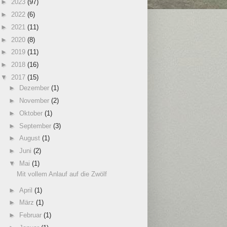
►
2023
(97)
►
2022
(6)
►
2021
(11)
►
2020
(8)
►
2019
(11)
►
2018
(16)
▼
2017
(15)
►
Dezember
(1)
►
November
(2)
►
Oktober
(1)
►
September
(3)
►
August
(1)
►
Juni
(2)
▼
Mai
(1)
Mit vollem Anlauf auf die Zwölf
►
April
(1)
►
März
(1)
►
Februar
(1)