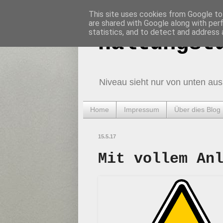
This site uses cookies from Google to 
are shared with Google along with per
statistics, and to detect and address 
Haltungst
Niveau sieht nur von unten aus
Home
Impressum
Über dies Blog
15.5.17
Mit vollem An