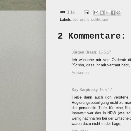
um
11:14
Labels:
cdu
,
grüne
,
politik
,
spd
2 Kommentare:
Jürgen Braatz
15.5.17
Ich wünsche mir von Özdemir die
"Schön, dass ihr mir vertraut habt
Antworten
Kay Karpinsky
15.5.17
Hieße dann auch (ich verstehe,
Regierungsbeteiligung nicht zu mac
die personelle Tiefe für eine Re
Insoweit war das in NRW (wie sch
wenig nachhalfen bei der Entsche
waren dazu nicht in der Lage.