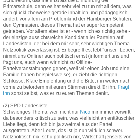
Schulreform, das mehr ist als die Einführung der
Primarschule, denn es hat sehr viel zu tun mit all dem, was
sich glücklicherweise gerade inhaltlich und pädagogisch
ändert, vor allem am Problemkind der Hamburger Schulen,
den Gymnasien, dieses Thema hat er super kompetent
getrieben. Vor allem aber ist er - wenn ich es richtig sehe -
der einzige aussichtsreiche Kandidat aller Parteien auf
Landeslisten, der bei dem mir sehr, sehr wichtigen Thema
Netzpolitik zuverlässig ist. Er begreift es, lebt "unser" Leben,
nimmt uns Onliner auch politisch ernst (informiert uns und
fragt uns, auch wenn wir nicht zu Offline-
Parteiveranstaltungen gehen, weil wir einen Job und eine
Familie haben beispielsweise), er zieht die richtigen
Schlüsse. Klare Empfehlung und die Bitte, ihn weiter nach
vorne zu befördern mit euren Stimmen direkt für ihn.
Fragt
ihn
sonst selbst, was er zu euren Themen denkt.
(2) SPD Landesliste
Schwieriges Thema, weil nicht nur
Nico
mir immer vorwirft,
da besonders kritisch zu sein, was vielleicht an enttäuschter
Liebe liegt, denn ich bin ja zweimal aus der Partei
ausgetreten. Aber Leute, das ist ja nun wirklich schwer.
Netzpolitisch nix, schulpolitisch nix, Wirtschaft jenseits von