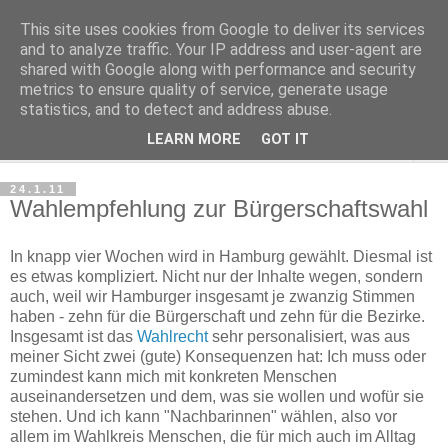
This site uses cookies from Google to deliver its services
Haltungsturnen
and to analyze traffic. Your IP address and user-agent are
shared with Google along with performance and security
metrics to ensure quality of service, generate usage
Niveau sieht nur von unten aus wie Arroganz.
statistics, and to detect and address abuse.
LEARN MORE
GOT IT
▼
24.1.11
Wahlempfehlung zur Bürgerschaftswahl
In knapp vier Wochen wird in Hamburg gewählt. Diesmal ist
es etwas kompliziert. Nicht nur der Inhalte wegen, sondern
auch, weil wir Hamburger insgesamt je zwanzig Stimmen
haben - zehn für die Bürgerschaft und zehn für die Bezirke.
Insgesamt ist das
Wahlrecht
sehr personalisiert, was aus
meiner Sicht zwei (gute) Konsequenzen hat: Ich muss oder
zumindest kann mich mit konkreten Menschen
auseinandersetzen und dem, was sie wollen und wofür sie
stehen. Und ich kann "Nachbarinnen" wählen, also vor
allem im Wahlkreis Menschen, die für mich auch im Alltag