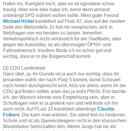
Hafen nix. Korrigiert mich, aber es ist irgendwie schon
traurig. Aber eine Idee habe ich, wenn denn jemand
unbedingt SPD wählen wollen sollte. Mein guter Freund
Michael Hüttel
kandidiert auf Platz 42, also auf der zweiten
Seite des Wahlzettels. Er hat mir versprochen, sich in
Netzfragen von mir beraten zu lassen. Immerhin.
Verkehrspolitisch nicht verlässlich für die Stadtbahn, aber
gegen die Autolobby, so als überzeugter ÖPNV- und
Fahrradmensch. Insofern fände ich es schon gut und
wichtig, dass er in die Bürgerschaft kommt.
(3) CDU Landesliste
Ganz übel, ja. Im Grunde ist ja auch nur wichtig, dass ihr
jemanden wählt, der nach Platz 5 kommt, damit Scheuerl
nach hinten durchgereicht wird. Also vor allem, wenn ihr die
CDU gut finden solltet, wäre das ja wohl Pflicht. Erst dachte
ich, der Wersich könnte eine Empfehlung sein, aber in
Schulfragen eiert er ja grotesk rum und nett finde ich ihn
auch nicht. Auf PLatz 23 kandidiert allerdings
Claudia
Folkers
. Die kann man wählen. Sie stand fest zu moderner
Schule und ist als Quereinsteigerin nicht in den klassischen
Wandsbeker Seilschaften drin. Meine Jungs hat sie als