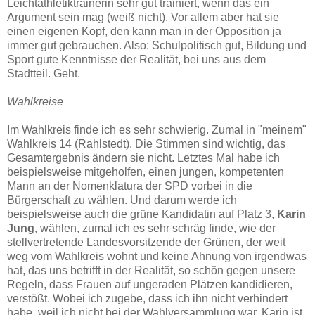
Leichtathletiktrainerin sehr gut trainiert, wenn das ein
Argument sein mag (weiß nicht). Vor allem aber hat sie
einen eigenen Kopf, den kann man in der Opposition ja
immer gut gebrauchen. Also: Schulpolitisch gut, Bildung und
Sport gute Kenntnisse der Realität, bei uns aus dem
Stadtteil. Geht.
Wahlkreise
Im Wahlkreis finde ich es sehr schwierig. Zumal in "meinem"
Wahlkreis 14 (Rahlstedt). Die Stimmen sind wichtig, das
Gesamtergebnis ändern sie nicht. Letztes Mal habe ich
beispielsweise mitgeholfen, einen jungen, kompetenten
Mann an der Nomenklatura der SPD vorbei in die
Bürgerschaft zu wählen. Und darum werde ich
beispielsweise auch die grüne Kandidatin auf Platz 3,
Karin
Jung
, wählen, zumal ich es sehr schräg finde, wie der
stellvertretende Landesvorsitzende der Grünen, der weit
weg vom Wahlkreis wohnt und keine Ahnung von irgendwas
hat, das uns betrifft in der Realität, so schön gegen unsere
Regeln, dass Frauen auf ungeraden Plätzen kandidieren,
verstößt. Wobei ich zugebe, dass ich ihn nicht verhindert
habe, weil ich nicht bei der Wahlversammlung war. Karin ist