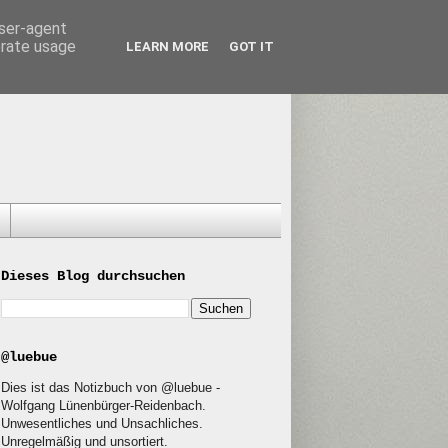
user-agent
erate usage
LEARN MORE
GOT IT
Dieses Blog durchsuchen
@luebue
Dies ist das Notizbuch von @luebue -
Wolfgang Lünenbürger-Reidenbach.
Unwesentliches und Unsachliches.
Unregelmäßig und unsortiert.