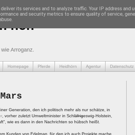
deliver its services and to analyze traffic. Your IP address and 
formance and security metrics to ensure quality of service, gen
abuse.
urnen
 wie Arroganz.
Homepage
Pferde
Heidhörn
Agentur
Datenschutz
 Mars
er Generation, den ich politisch mehr als nur schätze, in
er
, vorher zuletzt Umweltminister in Schl
äfrig
eswig-Holstein,
aft", wie es dann in den Nachrichten so hübsch heißt.
inem Kunden von Edelman, für den ich auch Projekte mache.