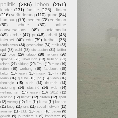
politik
(286)
leben
(251)
kinder
(131)
familie
(126)
idioten
(116)
veränderung
(110)
grüne
(84)
hamburg
(79)
medien
(78)
edelman
(60)
schule
(50)
online
conversations
(49)
socialmedia
(49)
kirche
(47)
pr
(46)
arbeit
(45)
internet
(40)
cdu
(39)
freiheit
(36)
feminismus
(34)
geschichte
(34)
ethik
(33)
spd
(33)
wahl
(33)
diskussion
(31)
twitter
(31)
blog
(29)
urlaub
(28)
religion
(26)
sprache
(25)
revolution
(23)
frühling
(21)
reisen
(21)
bildung
(20)
Frau
(19)
reise
(19)
reiten
(19)
werbung
(19)
facebook
(18)
kultur
(18)
lesen
(18)
musik
(18)
tv
(18)
Mann
(16)
glaube
(16)
job
(16)
video
(16)
theologie
(15)
buch
(14)
deutsch
(14)
erziehung
(14)
stasi2.0
(14)
web
(14)
weihnachten
(14)
essen
(13)
2012
(12)
achtung
(12)
herbst
(12)
piraten
(12)
sport
(12)
vortrag
(12)
film
(11)
klima
(11)
kochen
(11)
krieg
(11)
rant
(11)
social network
(11)
sommer
(11)
DLD
(10)
bahn
(10)
bauen
(9)
gewalt
(9)
journalismus
(9)
konferenz
(9)