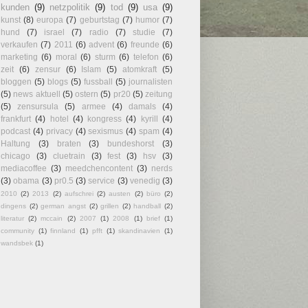
kunden
(9)
netzpolitik
(9)
tod
(9)
usa
(9)
kunst
(8)
europa
(7)
geburtstag
(7)
humor
(7)
hund
(7)
israel
(7)
radio
(7)
studie
(7)
verkaufen
(7)
2011
(6)
advent
(6)
freunde
(6)
marketing
(6)
moral
(6)
sturm
(6)
telefon
(6)
zeit
(6)
zensur
(6)
Islam
(5)
atomkraft
(5)
bloggen
(5)
blogs
(5)
fussball
(5)
journalisten
(5)
news aktuell
(5)
ostern
(5)
pr20
(5)
zeitung
(5)
zensursula
(5)
armee
(4)
damals
(4)
frankfurt
(4)
hotel
(4)
kongress
(4)
kyrill
(4)
podcast
(4)
privacy
(4)
sexismus
(4)
spam
(4)
Haltung
(3)
braten
(3)
bundeshorst
(3)
chicago
(3)
cluetrain
(3)
fest
(3)
hsv
(3)
mediacoffee
(3)
meedchencontent
(3)
nerds
(3)
obama
(3)
pr0.5
(3)
service
(3)
venedig
(3)
2010
(2)
2013
(2)
aufschrei
(2)
austen
(2)
büro
(2)
dingens
(2)
german angst
(2)
grillen
(2)
handball
(2)
literatur
(2)
mccain
(2)
2007
(1)
2008
(1)
brief
(1)
community
(1)
finnland
(1)
pfft
(1)
skandinavien
(1)
wandsbek
(1)