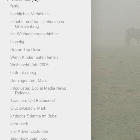
fertig
sachliches Verhältnis
urlaubs- und familienbedingter
Onlineentzug
die Weihnachtsgeschichte
hibbelig
Braten Top-Down
Wenn Kinder laufen lernen
Weihnachtsfoto 2006
erstmals ruhig
Berninger zum Mars
Infocluster, Social Media News
Release
Tradition, Old Fashioned
Glückwunsch, Mark
kritische Stimme im Jubel
geht doch
vier Adventskalender
Also doch kein Logo