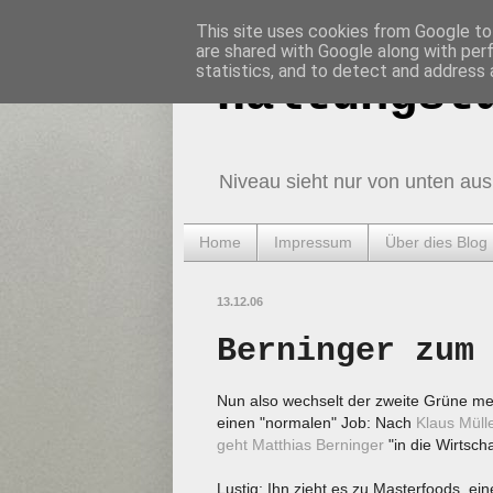
This site uses cookies from Google to 
are shared with Google along with per
statistics, and to detect and address 
Haltungst
Niveau sieht nur von unten aus
Home
Impressum
Über dies Blog
13.12.06
Berninger zum
Nun also wechselt der zweite Grüne mein
einen "normalen" Job: Nach
Klaus Müll
geht Matthias Berninger
"in die Wirtsch
Lustig: Ihn zieht es zu Masterfoods, e