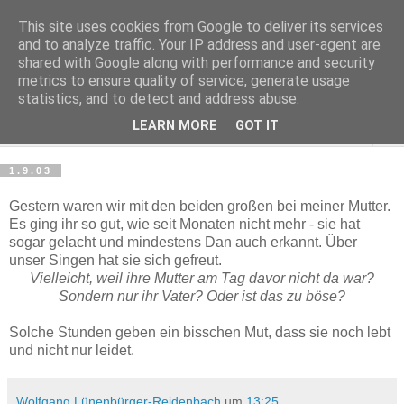
This site uses cookies from Google to deliver its services
Haltungsturnen
and to analyze traffic. Your IP address and user-agent are
shared with Google along with performance and security
metrics to ensure quality of service, generate usage
Niveau sieht nur von unten aus wie Arroganz.
statistics, and to detect and address abuse.
LEARN MORE
GOT IT
▼
1.9.03
Gestern waren wir mit den beiden großen bei meiner Mutter.
Es ging ihr so gut, wie seit Monaten nicht mehr - sie hat
sogar gelacht und mindestens Dan auch erkannt. Über
unser Singen hat sie sich gefreut.
Vielleicht, weil ihre Mutter am Tag davor nicht da war?
Sondern nur ihr Vater? Oder ist das zu böse?
Solche Stunden geben ein bisschen Mut, dass sie noch lebt
und nicht nur leidet.
Wolfgang Lünenbürger-Reidenbach
um
13:25