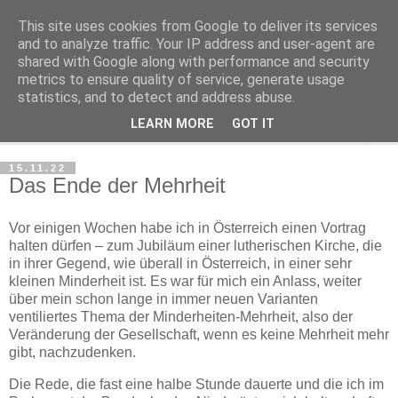
This site uses cookies from Google to deliver its services
Haltungsturnen
and to analyze traffic. Your IP address and user-agent are
shared with Google along with performance and security
metrics to ensure quality of service, generate usage
Niveau sieht nur von unten aus wie Arroganz.
statistics, and to detect and address abuse.
LEARN MORE
GOT IT
▼
15.11.22
Das Ende der Mehrheit
Vor einigen Wochen habe ich in Österreich einen Vortrag
halten dürfen – zum Jubiläum einer lutherischen Kirche, die
in ihrer Gegend, wie überall in Österreich, in einer sehr
kleinen Minderheit ist. Es war für mich ein Anlass, weiter
über mein schon lange in immer neuen Varianten
ventiliertes Thema der Minderheiten-Mehrheit, also der
Veränderung der Gesellschaft, wenn es keine Mehrheit mehr
gibt, nachzudenken.
Die Rede, die fast eine halbe Stunde dauerte und die ich im