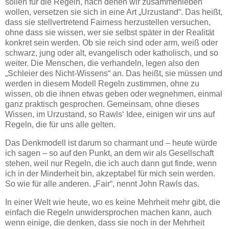
sollen für die Regeln, nach denen wir zusammenleben
wollen, versetzen sie sich in eine Art „Urzustand“. Das heißt,
dass sie stellvertretend Fairness herzustellen versuchen,
ohne dass sie wissen, wer sie selbst später in der Realität
konkret sein werden. Ob sie reich sind oder arm, weiß oder
schwarz, jung oder alt, evangelisch oder katholisch, und so
weiter. Die Menschen, die verhandeln, legen also den
„Schleier des Nicht-Wissens“ an. Das heißt, sie müssen und
werden in diesem Modell Regeln zustimmen, ohne zu
wissen, ob die ihnen etwas geben oder wegnehmen, einmal
ganz praktisch gesprochen. Gemeinsam, ohne dieses
Wissen, im Urzustand, so Rawls‘ Idee, einigen wir uns auf
Regeln, die für uns alle gelten.
Das Denkmodell ist darum so charmant und – heute würde
ich sagen – so auf den Punkt, an dem wir als Gesellschaft
stehen, weil nur Regeln, die ich auch dann gut finde, wenn
ich in der Minderheit bin, akzeptabel für mich sein werden.
So wie für alle anderen. „Fair“, nennt John Rawls das.
In einer Welt wie heute, wo es keine Mehrheit mehr gibt, die
einfach die Regeln unwidersprochen machen kann, auch
wenn einige, die denken, dass sie noch in der Mehrheit