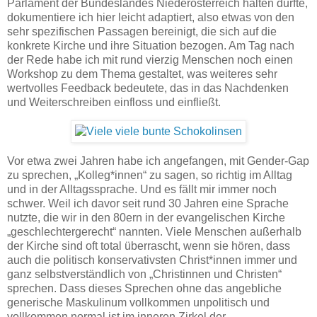
Parlament der Bundeslandes Niederösterreich halten durfte,
dokumentiere ich hier leicht adaptiert, also etwas von den
sehr spezifischen Passagen bereinigt, die sich auf die
konkrete Kirche und ihre Situation bezogen. Am Tag nach
der Rede habe ich mit rund vierzig Menschen noch einen
Workshop zu dem Thema gestaltet, was weiteres sehr
wertvolles Feedback bedeutete, das in das Nachdenken
und Weiterschreiben einfloss und einfließt.
Vor etwa zwei Jahren habe ich angefangen, mit Gender-Gap
zu sprechen, „Kolleg*innen“ zu sagen, so richtig im Alltag
und in der Alltagssprache. Und es fällt mir immer noch
schwer. Weil ich davor seit rund 30 Jahren eine Sprache
nutzte, die wir in den 80ern in der evangelischen Kirche
„geschlechtergerecht“ nannten. Viele Menschen außerhalb
der Kirche sind oft total überrascht, wenn sie hören, dass
auch die politisch konservativsten Christ*innen immer und
ganz selbstverständlich von „Christinnen und Christen“
sprechen. Dass dieses Sprechen ohne das angebliche
generische Maskulinum vollkommen unpolitisch und
vollkommen normal ist im inneren Zirkel der