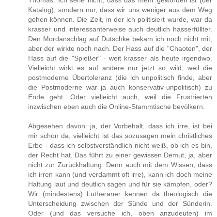
Thomas: Ich sehe nicht, dass das mehr geworden ist (der
Katalog), sondern nur, dass wir uns weniger aus dem Weg
gehen können. Die Zeit, in der ich politisiert wurde, war da
krasser und interessanterweise auch deutlich hasserfüllter.
Den Mordanschlag auf Dutschke bekam ich noch nicht mit,
aber der wirkte noch nach. Der Hass auf die "Chaoten", der
Hass auf die "Spießer" - weit krasser als heute irgendwo.
Vielleicht wirkt es auf andere nur jetzt so wild, weil die
postmoderne Übertoleranz (die ich unpolitisch finde, aber
die Postmoderne war ja auch konservativ-unpolitisch) zu
Ende geht. Oder vielleicht auch, weil die Frustrierten
inzwischen eben auch die Online-Stammtische bevölkern.
Abgesehen davon: ja, der Vorbehalt, dass ich irre, ist bei
mir schon da, vielleicht ist das sozusagen mein christliches
Erbe - dass ich selbstverständlich nicht weiß, ob ich es bin,
der Recht hat. Das führt zu einer gewissen Demut, ja, aber
nicht zur Zurückhaltung. Denn auch mit dem Wissen, dass
ich irren kann (und verdammt oft irre), kann ich doch meine
Haltung laut und deutlich sagen und für sie kämpfen, oder?
Wir (mindestens) Lutheraner kennen da theologisch die
Unterscheidung zwischen der Sünde und der Sünderin.
Oder (und das versuche ich, oben anzudeuten) im