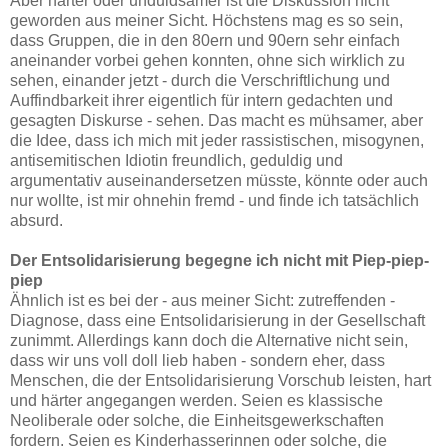
Aber härter oder unduldsamer ist die Diskussion nicht
geworden aus meiner Sicht. Höchstens mag es so sein,
dass Gruppen, die in den 80ern und 90ern sehr einfach
aneinander vorbei gehen konnten, ohne sich wirklich zu
sehen, einander jetzt - durch die Verschriftlichung und
Auffindbarkeit ihrer eigentlich für intern gedachten und
gesagten Diskurse - sehen. Das macht es mühsamer, aber
die Idee, dass ich mich mit jeder rassistischen, misogynen,
antisemitischen Idiotin freundlich, geduldig und
argumentativ auseinandersetzen müsste, könnte oder auch
nur wollte, ist mir ohnehin fremd - und finde ich tatsächlich
absurd.
Der Entsolidarisierung begegne ich nicht mit Piep-piep-
piep
Ähnlich ist es bei der - aus meiner Sicht: zutreffenden -
Diagnose, dass eine Entsolidarisierung in der Gesellschaft
zunimmt. Allerdings kann doch die Alternative nicht sein,
dass wir uns voll doll lieb haben - sondern eher, dass
Menschen, die der Entsolidarisierung Vorschub leisten, hart
und härter angegangen werden. Seien es klassische
Neoliberale oder solche, die Einheitsgewerkschaften
fordern. Seien es Kinderhasserinnen oder solche, die