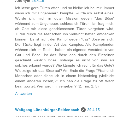
Anonym
28.4.15
Ich lasse gern Türen offen und so bleibe ich bei mir. Immer
wenn ich mit Ungeheuern kämpfte, wurde ich selbst eines.
Wurde ich, mich in guter Mission gegen "das Böse"
wähnend zum Ungeheuer, schloss ich Türen. Ich frag mich,
ob Gott mir diese geschlossenen Türen vergeben wird,
Türen durch die Menschen ihn vielleicht hätten entdecken
können. Es ist nicht der Kampf gegen "das" Böse an sich.
Die Tücke liegt in der Art des Kampfes. Alle Kämpfenden
wähnen sich im Recht, haben ein eigenes Verständnis von
Gut und Böse. Ist das Böse das durch den Einzelnen
geschieht wirklich böse, solange es nicht von ihm als
solches erkannt wurde? Wie kämpfe ich recht für das Gute?
Wie zeige ich das Böse auf? Am Ende die Frage "Fische ich
Menschen oder diene ich in einem Nebenkrieg (vielleicht
einem anderen Bösen)?" Ich hab die Frage zu oft falsch
beantwortet. Wer wird mir vergeben? (2. Tim. 2. 5)
Antworten
Wolfgang Lünenbürger-Reidenbach
29.4.15