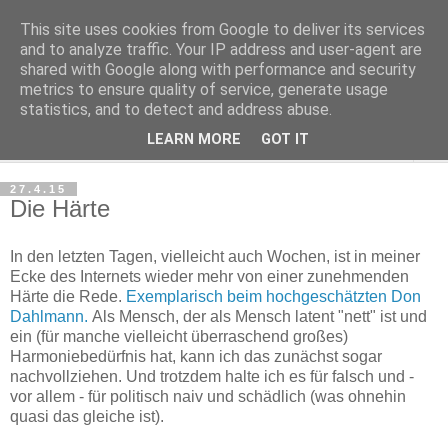
This site uses cookies from Google to deliver its services
Haltungsturnen
and to analyze traffic. Your IP address and user-agent are
shared with Google along with performance and security
metrics to ensure quality of service, generate usage
Niveau sieht nur von unten aus wie Arroganz.
statistics, and to detect and address abuse.
LEARN MORE
GOT IT
▼
27.4.15
Die Härte
In den letzten Tagen, vielleicht auch Wochen, ist in meiner
Ecke des Internets wieder mehr von einer zunehmenden
Härte die Rede.
Exemplarisch beim hochgeschätzten Don
Dahlmann.
Als Mensch, der als Mensch latent "nett" ist und
ein (für manche vielleicht überraschend großes)
Harmoniebedürfnis hat, kann ich das zunächst sogar
nachvollziehen. Und trotzdem halte ich es für falsch und -
vor allem - für politisch naiv und schädlich (was ohnehin
quasi das gleiche ist).