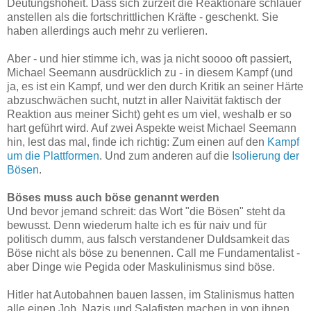
Deutungshoheit. Dass sich zurzeit die Reaktionäre schlauer
anstellen als die fortschrittlichen Kräfte - geschenkt. Sie
haben allerdings auch mehr zu verlieren.
Aber - und hier stimme ich, was ja nicht soooo oft passiert,
Michael Seemann ausdrücklich zu - in diesem Kampf (und
ja, es ist ein Kampf, und wer den durch Kritik an seiner Härte
abzuschwächen sucht, nutzt in aller Naivität faktisch der
Reaktion aus meiner Sicht) geht es um viel, weshalb er so
hart geführt wird. Auf zwei Aspekte weist Michael Seemann
hin, lest das mal, finde ich richtig: Zum einen auf den
Kampf
um die Plattformen
. Und zum anderen auf die
Isolierung der
Bösen
.
Böses muss auch böse genannt werden
Und bevor jemand schreit: das Wort "die Bösen" steht da
bewusst. Denn wiederum halte ich es für naiv und für
politisch dumm, aus falsch verstandener Duldsamkeit das
Böse nicht als böse zu benennen. Call me Fundamentalist -
aber Dinge wie Pegida oder Maskulinismus sind böse.
Hitler hat Autobahnen bauen lassen, im Stalinismus hatten
alle einen Job, Nazis und Salafisten machen in von ihnen