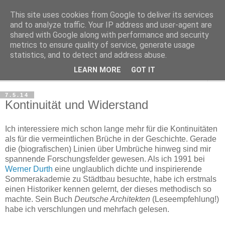
This site uses cookies from Google to deliver its services
Haltungsturnen
and to analyze traffic. Your IP address and user-agent are
shared with Google along with performance and security
metrics to ensure quality of service, generate usage
Niveau sieht nur von unten aus wie Arroganz.
statistics, and to detect and address abuse.
LEARN MORE
GOT IT
▼
7.5.14
Kontinuität und Widerstand
Ich interessiere mich schon lange mehr für die Kontinuitäten
als für die vermeintlichen Brüche in der Geschichte. Gerade
die (biografischen) Linien über Umbrüche hinweg sind mir
spannende Forschungsfelder gewesen. Als ich 1991 bei
Werner Durth
eine unglaublich dichte und inspirierende
Sommerakademie zu Städtbau besuchte, habe ich erstmals
einen Historiker kennen gelernt, der dieses methodisch so
machte. Sein Buch
Deutsche Architekten
(Leseempfehlung!)
habe ich verschlungen und mehrfach gelesen.