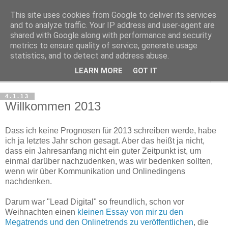
This site uses cookies from Google to deliver its services
Haltungsturnen
and to analyze traffic. Your IP address and user-agent are
shared with Google along with performance and security
metrics to ensure quality of service, generate usage
Niveau sieht nur von unten aus wie Arroganz.
statistics, and to detect and address abuse.
LEARN MORE
GOT IT
▼
4.1.13
Willkommen 2013
Dass ich keine Prognosen für 2013 schreiben werde, habe
ich ja letztes Jahr schon gesagt. Aber das heißt ja nicht,
dass ein Jahresanfang nicht ein guter Zeitpunkt ist, um
einmal darüber nachzudenken, was wir bedenken sollten,
wenn wir über Kommunikation und Onlinedingens
nachdenken.
Darum war "Lead Digital" so freundlich, schon vor
Weihnachten einen
kleinen Essay von mir zu den
Megatrends und den Onlinetrends zu veröffentlichen
, die