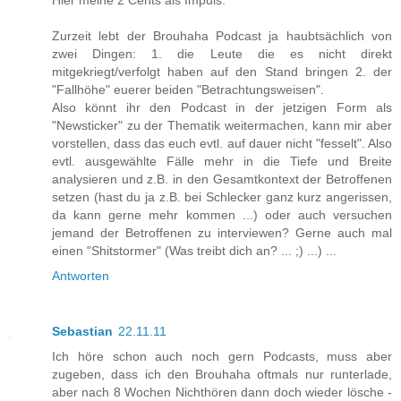
Hier meine 2 Cents als Impuls:
Zurzeit lebt der Brouhaha Podcast ja haubtsächlich von
zwei Dingen: 1. die Leute die es nicht direkt
mitgekriegt/verfolgt haben auf den Stand bringen 2. der
"Fallhöhe" euerer beiden "Betrachtungsweisen".
Also könnt ihr den Podcast in der jetzigen Form als
"Newsticker" zu der Thematik weitermachen, kann mir aber
vorstellen, dass das euch evtl. auf dauer nicht "fesselt". Also
evtl. ausgewählte Fälle mehr in die Tiefe und Breite
analysieren und z.B. in den Gesamtkontext der Betroffenen
setzen (hast du ja z.B. bei Schlecker ganz kurz angerissen,
da kann gerne mehr kommen ...) oder auch versuchen
jemand der Betroffenen zu interviewen? Gerne auch mal
einen "Shitstormer" (Was treibt dich an? ... ;) ...) ...
Antworten
Sebastian
22.11.11
Ich höre schon auch noch gern Podcasts, muss aber
zugeben, dass ich den Brouhaha oftmals nur runterlade,
aber nach 8 Wochen Nichthören dann doch wieder lösche -