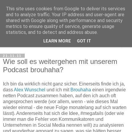
This site uses cookies from Google to deliver its services
Haltungsturnen
and to analyze traffic. Your IP address and user-agent are
shared with Google along with performance and security
metrics to ensure quality of service, generate usage
Niveau sieht nur von unten aus wie Arroganz.
statistics, and to detect and address abuse.
LEARN MORE
GOT IT
▼
21.11.11
Wie soll es weitergehen mit unserem
Podcast brouhaha?
Ich bin da wirklich nicht ganz sicher. Einerseits finde ich ja,
dass
Alex Wunschel
und ich mit
Brouhaha
einen irgendwie
netten Podcast zusammen haben, auf den ich auch oft
angesprochen werde (vor allem, wenn - wie dieses Mal
wieder einmal - die neue Folge monatelang auf sich warten
lässt). Andererseits hat sich die Idee, #megafails (oder wie
immer man die Fehler von Kommunikatoren und
Unternehmen in Social Media nennen will) zu analysieren
und wunderbar arrogant zu sagen, was sie hätten besser