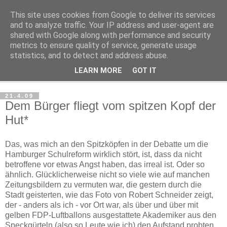
This site uses cookies from Google to deliver its services
Haltungsturnen
and to analyze traffic. Your IP address and user-agent are
shared with Google along with performance and security
metrics to ensure quality of service, generate usage
Niveau sieht nur von unten aus wie Arroganz.
statistics, and to detect and address abuse.
LEARN MORE
GOT IT
▼
21.4.09
Dem Bürger fliegt vom spitzen Kopf der
Hut*
Das, was mich an den Spitzköpfen in der Debatte um die
Hamburger Schulreform wirklich stört, ist, dass da nicht
betroffene vor etwas Angst haben, das irreal ist. Oder so
ähnlich. Glücklicherweise nicht so viele wie auf manchen
Zeitungsbildern zu vermuten war, die gestern durch die
Stadt geisterten, wie das Foto von Robert Schneider zeigt,
der - anders als ich - vor Ort war, als über und über mit
gelben FDP-Luftballons ausgestattete Akademiker aus den
Speckgürteln (also so Leute wie ich) den Aufstand probten