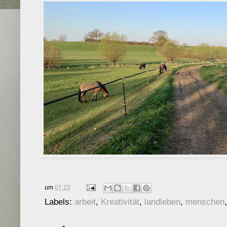
um
07:23
Labels:
arbeit
,
Kreativität
,
landleben
,
menschen