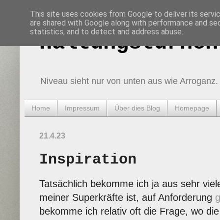
This site uses cookies from Google to deliver its servi
are shared with Google along with performance and secu
statistics, and to detect and address abuse.
Haltungsturnen
Niveau sieht nur von unten aus wie Arroganz.
Home
Impressum
Über dies Blog
Homepage
21.4.23
Inspiration
Tatsächlich bekomme ich ja aus sehr viele
meiner Superkräfte ist, auf Anforderung
g
bekomme ich relativ oft die Frage, wo d