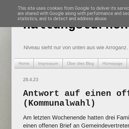
This site uses cookies from Google to deliver its servi
are shared with Google along with performance and secu
statistics, and to detect and address abuse.
Haltungsturnen
Niveau sieht nur von unten aus wie Arroganz.
Home
Impressum
Über dies Blog
Homepage
28.4.23
Antwort auf einen of
(Kommunalwahl)
Am letzten Wochenende hatten drei Fami
einen offenen Brief an Gemeindevertrete