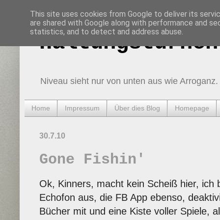
This site uses cookies from Google to deliver its servi
are shared with Google along with performance and secu
statistics, and to detect and address abuse.
Haltungsturnen
Niveau sieht nur von unten aus wie Arroganz.
Home
Impressum
Über dies Blog
Homepage
30.7.10
Gone Fishin'
Ok, Kinners, macht kein Scheiß hier, ich
Echofon aus, die FB App ebenso, deaktiv
Bücher mit und eine Kiste voller Spiele, a