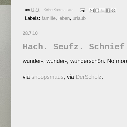
um
17:31
Keine Kommentare:
Labels:
familie
,
leben
,
urlaub
28.7.10
Hach. Seufz. Schnief
wunder-, wunder-, wunderschön. No more
via
snoopsmaus
, via
DerScholz
.