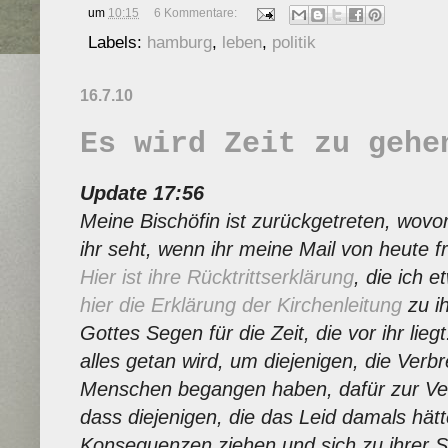
um
10:15
6 Kommentare:
Labels:
hamburg
,
leben
,
politik
16.7.10
Es wird Zeit zu gehe
Update 17:56
Meine Bischöfin ist zurückgetreten, wovo
ihr seht, wenn ihr meine Mail von heute fr
Hier ist ihre Rücktrittserklärung
, die ich 
hier die Erklärung der Kirchenleitung
zu ih
Gottes Segen für die Zeit, die vor ihr lie
alles getan wird, um diejenigen, die Ver
Menschen begangen haben, dafür zur Ve
dass diejenigen, die das Leid damals hät
Konsequenzen ziehen und sich zu ihrer 