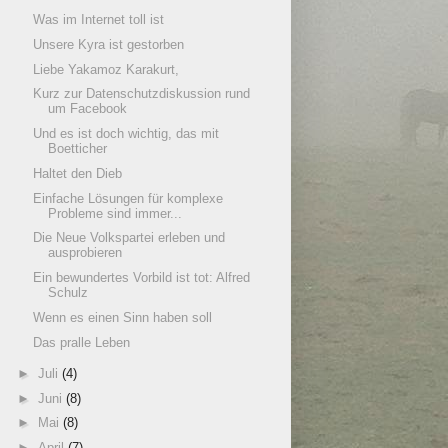
Was im Internet toll ist
Unsere Kyra ist gestorben
Liebe Yakamoz Karakurt,
Kurz zur Datenschutzdiskussion rund
um Facebook
Und es ist doch wichtig, das mit
Boetticher
Haltet den Dieb
Einfache Lösungen für komplexe
Probleme sind immer...
Die Neue Volkspartei erleben und
ausprobieren
Ein bewundertes Vorbild ist tot: Alfred
Schulz
Wenn es einen Sinn haben soll
Das pralle Leben
►
Juli
(4)
►
Juni
(8)
►
Mai
(8)
►
April
(7)