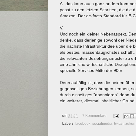
All das kann auch ganz anders kommen, k
passt zu den letzten Schritten, die die d
Amazon. Der de-facto Standard für E
V.
Und noch ein kleiner Nebenaspekt. Den
denke, dass derjenige sowohl der Nied
die nächste Infrastrukturidee über die 
als bestes, massentauglichstes schafft
die relevanten Beziehungsmuster zu e
eine ähnliche wirtschaftliche Disruptio
spezielle Services Mitte der 90er.
Denn auffällig ist, dass die beiden übe
gegenseitigen Beziehungen kennen, sond
durch einseitiges "abonnieren" denn d
ein weiterer, diesmal inhaltlicher Grun
um
22:54
7 Kommentare:
Labels:
facebook
,
socialmedia
,
twitter
,
zukunf