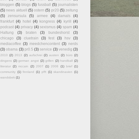
bloggen
(5)
blogs
(5)
fussball
(5)
journalisten
(5)
news aktuell
(5)
ostern
(5)
pr20
(5)
zeitung
(5)
zensursula
(5)
armee
(4)
damals
(4)
frankfurt
(4)
hotel
(4)
kongress
(4)
kyrill
(4)
podcast
(4)
privacy
(4)
sexismus
(4)
spam
(4)
Haltung
(3)
braten
(3)
bundeshorst
(3)
chicago
(3)
cluetrain
(3)
fest
(3)
hsv
(3)
mediacoffee
(3)
meedchencontent
(3)
nerds
(3)
obama
(3)
pr0.5
(3)
service
(3)
venedig
(3)
2010
(2)
2013
(2)
aufschrei
(2)
austen
(2)
büro
(2)
dingens
(2)
german angst
(2)
grillen
(2)
handball
(2)
literatur
(2)
mccain
(2)
2007
(1)
2008
(1)
brief
(1)
community
(1)
finnland
(1)
pfft
(1)
skandinavien
(1)
wandsbek
(1)