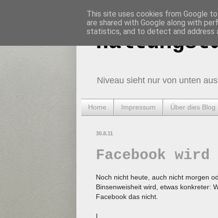
This site uses cookies from Google to 
are shared with Google along with per
statistics, and to detect and address 
Haltungst
Niveau sieht nur von unten aus
Home
Impressum
Über dies Blog
30.8.11
Facebook wird
Noch nicht heute, auch nicht morgen o
Binsenweisheit wird, etwas konkreter:
Facebook das nicht.
I.