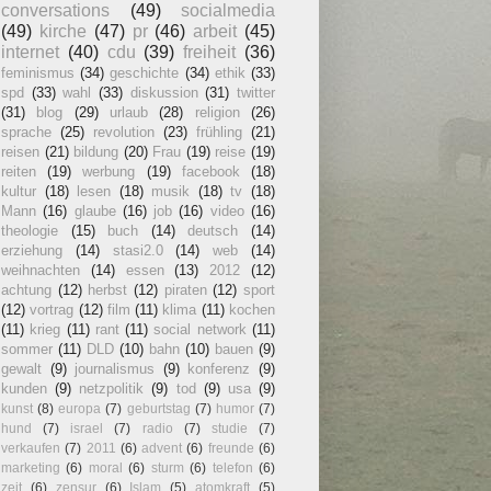
conversations
(49)
socialmedia
(49)
kirche
(47)
pr
(46)
arbeit
(45)
internet
(40)
cdu
(39)
freiheit
(36)
feminismus
(34)
geschichte
(34)
ethik
(33)
spd
(33)
wahl
(33)
diskussion
(31)
twitter
(31)
blog
(29)
urlaub
(28)
religion
(26)
sprache
(25)
revolution
(23)
frühling
(21)
reisen
(21)
bildung
(20)
Frau
(19)
reise
(19)
reiten
(19)
werbung
(19)
facebook
(18)
kultur
(18)
lesen
(18)
musik
(18)
tv
(18)
Mann
(16)
glaube
(16)
job
(16)
video
(16)
theologie
(15)
buch
(14)
deutsch
(14)
erziehung
(14)
stasi2.0
(14)
web
(14)
weihnachten
(14)
essen
(13)
2012
(12)
achtung
(12)
herbst
(12)
piraten
(12)
sport
(12)
vortrag
(12)
film
(11)
klima
(11)
kochen
(11)
krieg
(11)
rant
(11)
social network
(11)
sommer
(11)
DLD
(10)
bahn
(10)
bauen
(9)
gewalt
(9)
journalismus
(9)
konferenz
(9)
kunden
(9)
netzpolitik
(9)
tod
(9)
usa
(9)
kunst
(8)
europa
(7)
geburtstag
(7)
humor
(7)
hund
(7)
israel
(7)
radio
(7)
studie
(7)
verkaufen
(7)
2011
(6)
advent
(6)
freunde
(6)
marketing
(6)
moral
(6)
sturm
(6)
telefon
(6)
zeit
(6)
zensur
(6)
Islam
(5)
atomkraft
(5)