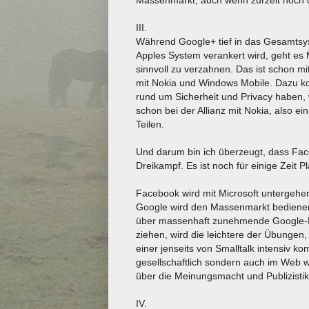
III.
Während Google+ tief in das Gesamtsyst
Apples System verankert wird, geht es M
sinnvoll zu verzahnen. Das ist schon m
mit Nokia und Windows Mobile. Dazu k
rund um Sicherheit und Privacy haben, w
schon bei der Allianz mit Nokia, also e
Teilen.
Und darum bin ich überzeugt, dass Fac
Dreikampf. Es ist noch für einige Zeit Pla
Facebook wird mit Microsoft untergehe
Google wird den Massenmarkt bedienen
über massenhaft zunehmende Google-K
ziehen, wird die leichtere der Übunge
einer jenseits von Smalltalk intensiv ko
gesellschaftlich sondern auch im Web w
über die Meinungsmacht und Publizistik
IV.