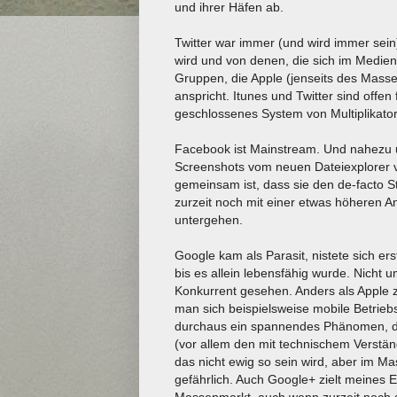
und ihrer Häfen ab.
Twitter war immer (und wird immer sein) 
wird und von denen, die sich im Medien
Gruppen, die Apple (jenseits des Masse
anspricht. Itunes und Twitter sind offen
geschlossenes System von Multiplikator
Facebook ist Mainstream. Und nahezu 
Screenshots vom neuen Dateiexplorer 
gemeinsam ist, dass sie den de-facto 
zurzeit noch mit einer etwas höheren A
untergehen.
Google kam als Parasit, nistete sich ers
bis es allein lebensfähig wurde. Nicht u
Konkurrent gesehen. Anders als Apple 
man sich beispielsweise mobile Betrieb
durchaus ein spannendes Phänomen, dass 
(vor allem den mit technischem Verstä
das nicht ewig so sein wird, aber im M
gefährlich. Auch Google+ zielt meines 
Massenmarkt, auch wenn zurzeit noch di