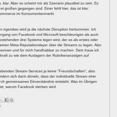
lar. Aber es scheint mir als Szenario plausibel zu sein. Es
rei großen gegangen sind. Einer fehlt hier, das ist klar:
-Commerce im Konsumentenmarkt.
n irgendwo wird ja die nächste Disruption herkommen. Ich
ergang von Facebook und Microsoft beschleunigen als auch
bestehenden drei Systeme legen wird, der es als erstes oder
, einen Meta-Reputationslayer über die Streams zu legen. Also
rkennen und für mich handhabbar zu machen. Dem traue ich
nskraft zu wie dem Auslagern der Rubrikenanzeigen auf
rlebenden Stream-Services ja keine "Freundschaften", also
ern sich darin ähneln, dass der individuelle Stream eher
urch gemeinsames Einverständnis entsteht. Was im Übrigen
d ist, warum Facebook sterben wird.
t