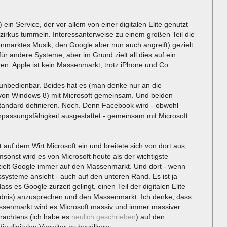
ein Service, der vor allem von einer digitalen Elite genutzt
zirkus tummeln. Interessanterweise zu einem großen Teil die
nmarktes Musik, den Google aber nun auch angreift) gezielt
 für andere Systeme, aber im Grund zielt all dies auf ein
en. Apple ist kein Massenmarkt, trotz iPhone und Co.
unbedienbar. Beides hat es (man denke nur an die
von Windows 8) mit Microsoft gemeinsam. Und beiden
Standard definieren. Noch. Denn Facebook wird - obwohl
npassungsfähigkeit ausgestattet - gemeinsam mit Microsoft
t auf dem Wirt Microsoft ein und breitete sich von dort aus,
msonst wird es von Microsoft heute als der wichtigste
zielt Google immer auf den Massenmarkt. Und dort - wenn
ssysteme ansieht - auch auf den unteren Rand. Es ist ja
es Google zurzeit gelingt, einen Teil der digitalen Elite
ndnis) anzusprechen und den Massenmarkt. Ich denke, dass
assenmarkt wird es Microsoft massiv und immer massiver
Erachtens (ich habe es
neulich geschrieben
) auf den
e digitalen Vorreiter es bevölkern.