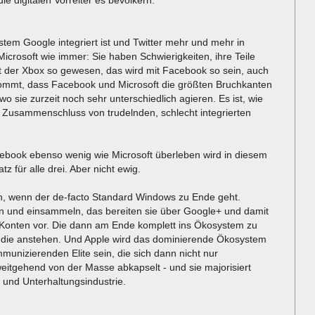
em Google integriert ist und Twitter mehr und mehr in
icrosoft wie immer: Sie haben Schwierigkeiten, ihre Teile
it der Xbox so gewesen, das wird mit Facebook so sein, auch
ommt, dass Facebook und Microsoft die größten Bruchkanten
o sie zurzeit noch sehr unterschiedlich agieren. Es ist, wie
in Zusammenschluss von trudelnden, schlecht integrierten
ebook ebenso wenig wie Microsoft überleben wird in diesem
tz für alle drei. Aber nicht ewig.
n, wenn der de-facto Standard Windows zu Ende geht.
 und einsammeln, das bereiten sie über Google+ und damit
onten vor. Die dann am Ende komplett ins Ökosystem zu
n, die anstehen. Und Apple wird das dominierende Ökosystem
mmunizierenden Elite sein, die sich dann nicht nur
eitgehend von der Masse abkapselt - und sie majorisiert
 und Unterhaltungsindustrie.