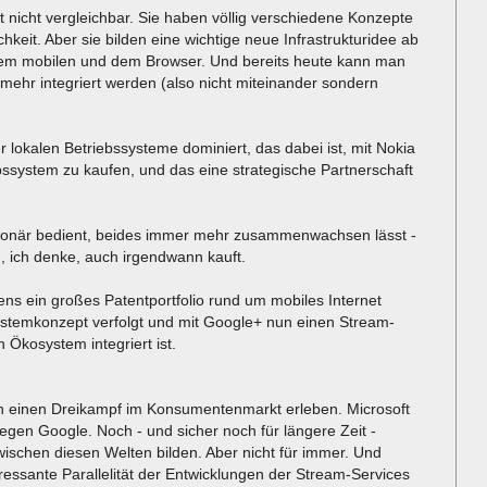
t nicht vergleichbar. Sie haben völlig verschiedene Konzepte
hkeit. Aber sie bilden eine wichtige neue Infrastrukturidee ab
dem mobilen und dem Browser. Und bereits heute kann man
mehr integriert werden (also nicht miteinander sondern
r lokalen Betriebssysteme dominiert, das dabei ist, mit Nokia
ebssystem zu kaufen, und das eine strategische Partnerschaft
ationär bedient, beides immer mehr zusammenwachsen lässt -
rd, ich denke, auch irgendwann kauft.
ns ein großes Patentportfolio rund um mobiles Internet
ystemkonzept verfolgt und mit Google+ nun einen Stream-
n Ökosystem integriert ist.
n einen Dreikampf im Konsumentenmarkt erleben. Microsoft
egen Google. Noch - und sicher noch für längere Zeit -
ischen diesen Welten bilden. Aber nicht für immer. Und
teressante Parallelität der Entwicklungen der Stream-Services