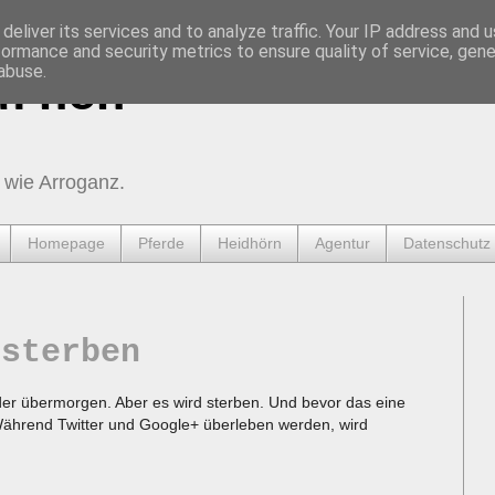
deliver its services and to analyze traffic. Your IP address and 
formance and security metrics to ensure quality of service, gen
abuse.
urnen
 wie Arroganz.
Homepage
Pferde
Heidhörn
Agentur
Datenschutz
 sterben
der übermorgen. Aber es wird sterben. Und bevor das eine
 Während Twitter und Google+ überleben werden, wird