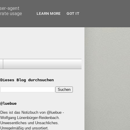
user-agent
erate usage
LEARN MORE
GOT IT
Dieses Blog durchsuchen
@luebue
Dies ist das Notizbuch von @luebue -
Wolfgang Lünenbürger-Reidenbach.
Unwesentliches und Unsachliches.
Unregelmäßig und unsortiert.