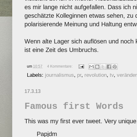
es mir lange nicht aufgefallen. Dass ich 
geschätzte Kolleginnen etwas sehen, zu 
polarisierende Meinung und Haltung entwi
Wenn alte Lager sich auflösen und noch 
ist eine Zeit des Umbruchs.
um
10:57
4 Kommentare:
Labels:
journalismus
,
pr
,
revolution
,
tv
,
verände
17.3.13
Famous first Words
This was my first ever tweet. Very unique
Papjdm