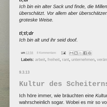
Ich bin ein alter Sack und finde, die Mill
überschätzt. Vor allem aber überschätzen 
groteske Weise.
tl;tl;dr
Ich bin alt und ihr seid doof.
um
13:58
8 Kommentare:
Labels:
arbeit
,
freiheit
,
rant
,
unternehmen
,
verä
9.3.13
Kultur des Scheitern
Ich höre immer, wie bräuchten eine
Kultu
wahrscheinlich sogar. Wobei es mir so vo