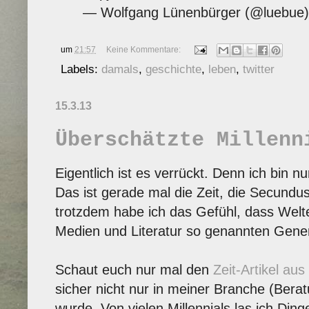
— Wolfgang Lünenbürger (@luebue
um
21:57
Keine Kommentare:
Labels:
damals
,
geschichte
,
leben
,
twitter
15.3.13
Überschätzte Millenn
Eigentlich ist es verrückt. Denn ich bin nu
Das ist gerade mal die Zeit, die Secundus
trotzdem habe ich das Gefühl, dass Welt
Medien und Literatur so genannten Gener
Schaut euch nur mal den
Zeit-Artikel au
sicher nicht nur in meiner Branche (Beratu
wurde. Von vielen Millennials las ich Ding