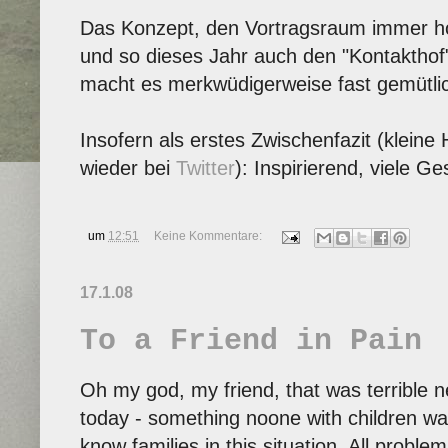
Das Konzept, den Vortragsraum immer hof
und so dieses Jahr auch den "Kontakthof"
macht es merkwüdigerweise fast gemütli
Insofern als erstes Zwischenfazit (klein
wieder bei
Twitter
): Inspirierend, viele G
um
12:51
Keine Kommentare:
17.1.08
To a Friend in Pain
Oh my god, my friend, that was terrible n
today - something noone with children wan
know families in this situation. All proble