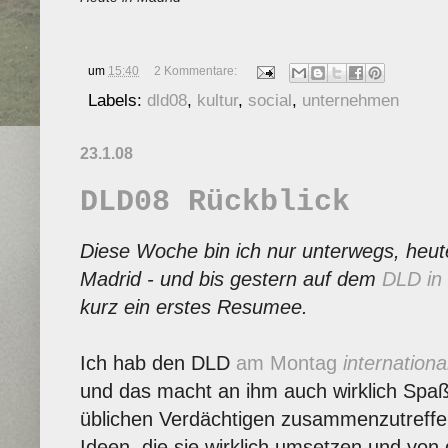
um
15:40
2 Kommentare:
Labels:
dld08
,
kultur
,
social
,
unternehmen
23.1.08
DLD08 Rückblick
Diese Woche bin ich nur unterwegs, heute
Madrid - und bis gestern auf dem
DLD in
kurz ein erstes Resumee.
Ich hab den DLD
am Montag
internationa
und das macht an ihm auch wirklich Spaß.
üblichen Verdächtigen zusammenzutreffe
Ideen, die sie wirklich umsetzen und von