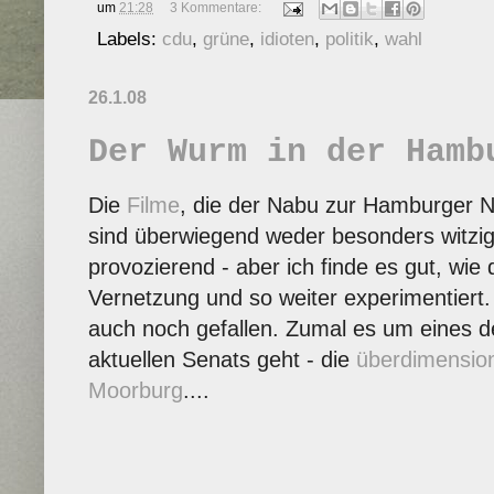
um
21:28
3 Kommentare:
Labels:
cdu
,
grüne
,
idioten
,
politik
,
wahl
26.1.08
Der Wurm in der Hamb
Die
Filme
, die der Nabu zur Hamburger Nat
sind überwiegend weder besonders witzi
provozierend - aber ich finde es gut, wie
Vernetzung und so weiter experimentiert.
auch noch gefallen. Zumal es um eines d
aktuellen Senats geht - die
überdimension
Moorburg
....