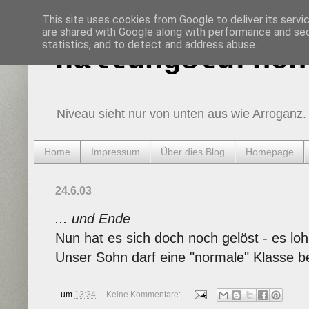
This site uses cookies from Google to deliver its servi
are shared with Google along with performance and secu
statistics, and to detect and address abuse.
Haltungsturnen
Niveau sieht nur von unten aus wie Arroganz.
Home
Impressum
Über dies Blog
Homepage
24.6.03
... und Ende
Nun hat es sich doch noch gelöst - es lohn
Unser Sohn darf eine "normale" Klasse b
um
13:34
Keine Kommentare: