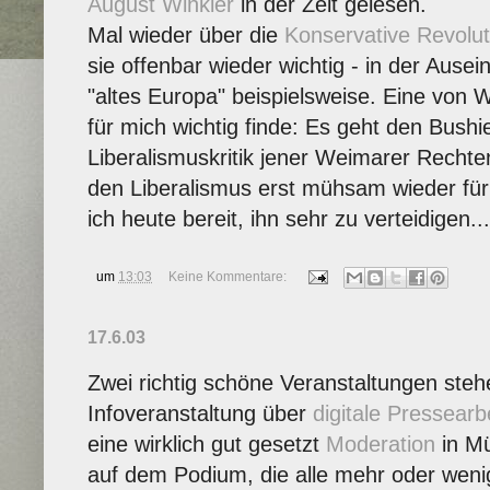
August Winkler
in der Zeit gelesen.
Mal wieder über die
Konservative Revolut
sie offenbar wieder wichtig - in der Au
"altes Europa" beispielsweise. Eine von W
für mich wichtig finde: Es geht den Bush
Liberalismuskritik jener Weimarer Rechte
den Liberalismus erst mühsam wieder fü
ich heute bereit, ihn sehr zu verteidigen...
um
13:03
Keine Kommentare:
17.6.03
Zwei richtig schöne Veranstaltungen steh
Infoveranstaltung über
digitale Pressearb
eine wirklich gut gesetzt
Moderation
in Mü
auf dem Podium, die alle mehr oder wenig