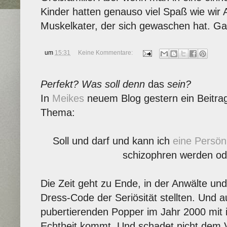
Kinder hatten genauso viel Spaß wie wir A
Muskelkater, der sich gewaschen hat. Gan
um
15:31
Keine Kommentare:
Perfekt? Was soll denn
das
sein?
In
Meikes
neuem Blog gestern ein Beitra
Thema:
Soll und darf und kann ich
eine Persönl
schizophren werden ode
Die Zeit geht zu Ende, in der Anwälte und
Dress-Code der Seriösität stellten. Und a
pubertierenden Popper im Jahr 2000 mit i
Echtheit kommt. Und schadet nicht dem V