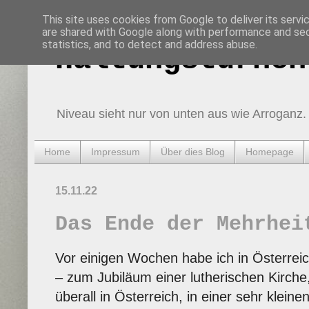
This site uses cookies from Google to deliver its servi
are shared with Google along with performance and secu
statistics, and to detect and address abuse.
Haltungsturnen
Niveau sieht nur von unten aus wie Arroganz.
Home
Impressum
Über dies Blog
Homepage
15.11.22
Das Ende der Mehrhei
Vor einigen Wochen habe ich in Österreic
– zum Jubiläum einer lutherischen Kirche,
überall in Österreich, in einer sehr kleine