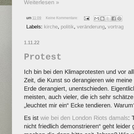
Weiterlesen »
um
11:09
Keine Kommentare:
Labels:
kirche
,
politik
,
veränderung
,
vortrag
1.11.22
Protest
Ich bin bei den Klimaprotesten und vor al
Zeit, die Kunst so derangieren wie meine
Erde derangiert, unentschieden. Eigentlic
meisten, auch vieler, die ich sehr schätze
„leuchtet mir ein“ Ecke tendieren. Waru
Es ist
wie bei den London Riots damals
: 
nicht friedlich demonstrieren“ geht leider