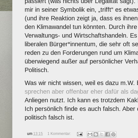
passiert (was nichts über Legalität sagt)
mir in seiner Symbolik ein, „trifft“ es etw
(und ihre Reaktion zeigt ja, dass es ihnen
den Klimawandel tun könnten. Durch ihre
Verwaltungs- und Wirtschaftshandeln. Es 
liberalen Bürger*innentum, die sehr oft 
reden zu den Forderungen rund um Klima
überwiegend außer auf persönlicher Verha
Politisch.
Was wir nicht wissen, weil es dazu m.W. b
sprechen aber offenbar eher dafür als d
Anliegen nutzt. Ich kann es trotzdem Ka
Ich persönlich finde es auch falsch. Aber 
politisch falsch ist.
um
13:15
1 Kommentar: