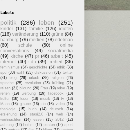
Labels
politik
(286)
leben
(251)
kinder
(131)
familie
(126)
idioten
(116)
veränderung
(110)
grüne
(84)
hamburg
(79)
medien
(78)
edelman
(60)
schule
(50)
online
conversations
(49)
socialmedia
(49)
kirche
(47)
pr
(46)
arbeit
(45)
internet
(40)
cdu
(39)
freiheit
(36)
feminismus
(34)
geschichte
(34)
ethik
(33)
spd
(33)
wahl
(33)
diskussion
(31)
twitter
(31)
blog
(29)
urlaub
(28)
religion
(26)
sprache
(25)
revolution
(23)
frühling
(21)
reisen
(21)
bildung
(20)
Frau
(19)
reise
(19)
reiten
(19)
werbung
(19)
facebook
(18)
kultur
(18)
lesen
(18)
musik
(18)
tv
(18)
Mann
(16)
glaube
(16)
job
(16)
video
(16)
theologie
(15)
buch
(14)
deutsch
(14)
erziehung
(14)
stasi2.0
(14)
web
(14)
weihnachten
(14)
essen
(13)
2012
(12)
achtung
(12)
herbst
(12)
piraten
(12)
sport
(12)
vortrag
(12)
film
(11)
klima
(11)
kochen