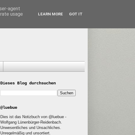
user-agent
erate usage
LEARN MORE
GOT IT
Dieses Blog durchsuchen
@luebue
Dies ist das Notizbuch von @luebue -
Wolfgang Lünenbürger-Reidenbach.
Unwesentliches und Unsachliches.
Unregelmäßig und unsortiert.