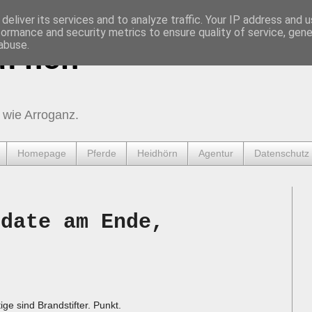
deliver its services and to analyze traffic. Your IP address and 
formance and security metrics to ensure quality of service, gen
abuse.
urnen
 wie Arroganz.
Homepage
Pferde
Heidhörn
Agentur
Datenschutz
pdate am Ende,
tige sind Brandstifter. Punkt.