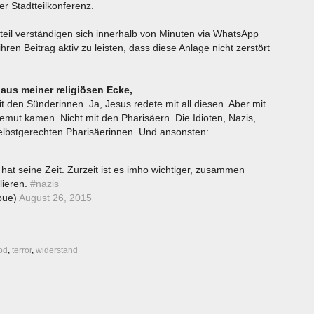
r Stadtteilkonferenz.
teil verständigen sich innerhalb von Minuten via WhatsApp
ren Beitrag aktiv zu leisten, dass diese Anlage nicht zerstört
aus meiner religiösen Ecke,
t den Sünderinnen. Ja, Jesus redete mit all diesen. Aber mit
mut kamen. Nicht mit den Pharisäern. Die Idioten, Nazis,
 selbstgerechten Pharisäerinnen. Und ansonsten:
s hat seine Zeit. Zurzeit ist es imho wichtiger, zusammen
lieren.
#nazis
bue)
August 26, 2015
pd
,
terror
,
widerstand