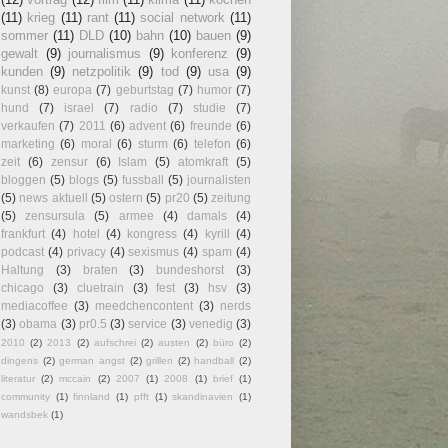
(11)
krieg
(11)
rant
(11)
social network
(11)
sommer
(11)
DLD
(10)
bahn
(10)
bauen
(9)
gewalt
(9)
journalismus
(9)
konferenz
(9)
kunden
(9)
netzpolitik
(9)
tod
(9)
usa
(9)
kunst
(8)
europa
(7)
geburtstag
(7)
humor
(7)
hund
(7)
israel
(7)
radio
(7)
studie
(7)
verkaufen
(7)
2011
(6)
advent
(6)
freunde
(6)
marketing
(6)
moral
(6)
sturm
(6)
telefon
(6)
zeit
(6)
zensur
(6)
Islam
(5)
atomkraft
(5)
bloggen
(5)
blogs
(5)
fussball
(5)
journalisten
(5)
news aktuell
(5)
ostern
(5)
pr20
(5)
zeitung
(5)
zensursula
(5)
armee
(4)
damals
(4)
frankfurt
(4)
hotel
(4)
kongress
(4)
kyrill
(4)
podcast
(4)
privacy
(4)
sexismus
(4)
spam
(4)
Haltung
(3)
braten
(3)
bundeshorst
(3)
chicago
(3)
cluetrain
(3)
fest
(3)
hsv
(3)
mediacoffee
(3)
meedchencontent
(3)
nerds
(3)
obama
(3)
pr0.5
(3)
service
(3)
venedig
(3)
2010
(2)
2013
(2)
aufschrei
(2)
austen
(2)
büro
(2)
dingens
(2)
german angst
(2)
grillen
(2)
handball
(2)
literatur
(2)
mccain
(2)
2007
(1)
2008
(1)
brief
(1)
community
(1)
finnland
(1)
pfft
(1)
skandinavien
(1)
wandsbek
(1)