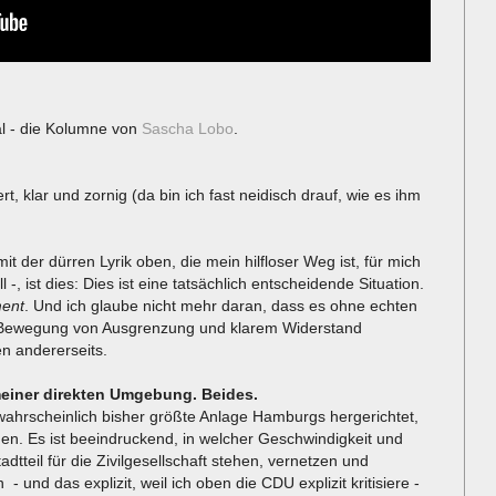
mal - die Kolumne von
Sascha Lobo
.
rt, klar und zornig (da bin ich fast neidisch drauf, wie es ihm
t der dürren Lyrik oben, die mein hilfloser Weg ist, für mich
-, ist dies: Dies ist eine tatsächlich entscheidende Situation.
ment
. Und ich glaube nicht mehr daran, dass es ohne echten
 Bewegung von Ausgrenzung und klarem Widerstand
n andererseits.
meiner direkten Umgebung. Beides.
 wahrscheinlich bisher größte Anlage Hamburgs hergerichtet,
nen. Es ist beeindruckend, in welcher Geschwindigkeit und
tteil für die Zivilgesellschaft stehen, vernetzen und
und das explizit, weil ich oben die CDU explizit kritisiere -