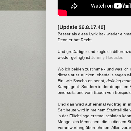
[Update 26.8.17.40]
Besser als diese Lyrik ist - wieder ein
Denn er hat Recht.
Und großartiger und zugleich differenzie
wieder gelingt) ist
Johnny Haeusler
.
Wo ich beiden zustimme - und was ich mi
dieses auszurücken, ebenfalls sagen will 
Ein, wie Sascha es nennt,
defining mo
Kampf geht. Sondern in der doppelten
einerseits und vom Bauen von Beispiele
Und das wird auf einmal wichtig in 
Seit heute wird in meinem Stadtteil die
in der Flüchtlinge erstmal schlafen kön
Menge sich Menschen, die in diesem Stad
Verantwortung übernehmen. Allen voran - 