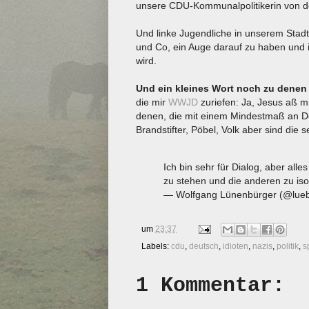
unsere CDU-Kommunalpolitikerin von de
Und linke Jugendliche in unserem Stadt
und Co, ein Auge darauf zu haben und ih
wird.
Und ein kleines Wort noch zu denen 
die mir
WWJD
zuriefen: Ja, Jesus aß mi
denen, die mit einem Mindestmaß an De
Brandstifter, Pöbel, Volk aber sind die
Ich bin sehr für Dialog, aber alle
zu stehen und die anderen zu iso
— Wolfgang Lünenbürger (@lue
um
23:37
Labels:
cdu
,
deutsch
,
idioten
,
nazis
,
politik
,
s
1 Kommentar: