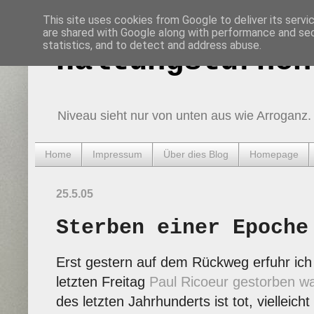
This site uses cookies from Google to deliver its servi
are shared with Google along with performance and secu
statistics, and to detect and address abuse.
Haltungsturnen
Niveau sieht nur von unten aus wie Arroganz.
Home
Impressum
Über dies Blog
Homepage
25.5.05
Sterben einer Epoche
Erst gestern auf dem Rückweg erfuhr ic
letzten Freitag
Paul Ricoeur gestorben w
des letzten Jahrhunderts ist tot, vielleich