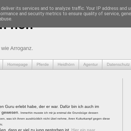
deliver its services and to analyze traffic. Your IP address and 
formance and security metrics to ensure quality of service, gen
abuse.
urnen
 wie Arroganz.
Homepage
Pferde
Heidhörn
Agentur
Datenschutz
den Guru erlebt habe, der er war. Dafür bin ich auch im
er gewesen.
Immerhin musste ich mir ja erstmal die Grundzüge dessen
en, was ich ihnen ausdrücklich nicht übel nehme, ihren Kulturkampf gegen diese
hi.
en, dass er viel zu jung gestorben ist.
Hier ein paar