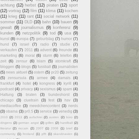
achtung
(12)
herbst
(12)
piraten
(12)
sport
(12)
vortrag
(12)
film
(11)
klima
(11)
kochen
(11)
krieg
(11)
rant
(11)
social network
(11)
sommer
(11)
DLD
(10)
bahn
(10)
bauen
(9)
gewalt
(9)
journalismus
(9)
konferenz
(9)
kunden
(9)
netzpolitik
(9)
tod
(9)
usa
(9)
kunst
(8)
europa
(7)
geburtstag
(7)
humor
(7)
hund
(7)
israel
(7)
radio
(7)
studie
(7)
verkaufen
(7)
2011
(6)
advent
(6)
freunde
(6)
marketing
(6)
moral
(6)
sturm
(6)
telefon
(6)
zeit
(6)
zensur
(6)
Islam
(5)
atomkraft
(5)
bloggen
(5)
blogs
(5)
fussball
(5)
journalisten
(5)
news aktuell
(5)
ostern
(5)
pr20
(5)
zeitung
(5)
zensursula
(5)
armee
(4)
damals
(4)
frankfurt
(4)
hotel
(4)
kongress
(4)
kyrill
(4)
podcast
(4)
privacy
(4)
sexismus
(4)
spam
(4)
Haltung
(3)
braten
(3)
bundeshorst
(3)
chicago
(3)
cluetrain
(3)
fest
(3)
hsv
(3)
mediacoffee
(3)
meedchencontent
(3)
nerds
(3)
obama
(3)
pr0.5
(3)
service
(3)
venedig
(3)
2010
(2)
2013
(2)
aufschrei
(2)
austen
(2)
büro
(2)
dingens
(2)
german angst
(2)
grillen
(2)
handball
(2)
literatur
(2)
mccain
(2)
2007
(1)
2008
(1)
brief
(1)
community
(1)
finnland
(1)
pfft
(1)
skandinavien
(1)