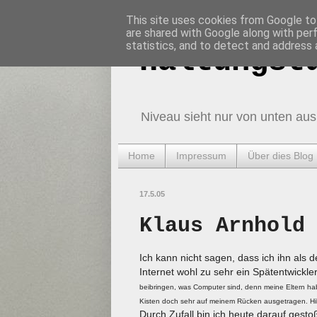
This site uses cookies from Google to 
are shared with Google along with per
statistics, and to detect and address 
Haltungst
Niveau sieht nur von unten aus
Home
Impressum
Über dies Blog
17.5.05
Klaus Arnhold
Ich kann nicht sagen, dass ich ihn als 
Internet wohl zu sehr ein Spätentwickl
beibringen, was Computer sind, denn meine Eltern hab
Kisten doch sehr auf meinem Rücken ausgetragen. Hi
Durch Zufall bin ich heute darauf gestoß