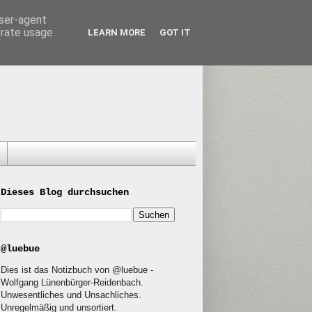
user-agent
erate usage
LEARN MORE
GOT IT
Dieses Blog durchsuchen
@luebue
Dies ist das Notizbuch von @luebue -
Wolfgang Lünenbürger-Reidenbach.
Unwesentliches und Unsachliches.
Unregelmäßig und unsortiert.