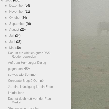
▼
2005
(438)
►
Dezember
(34)
►
November
(31)
►
Oktober
(34)
►
September
(49)
►
August
(29)
►
Juli
(34)
►
Juni
(36)
▼
Mai
(40)
Das ist ein wirklich guter RSS-
Reader geworden
Auf zum Hamburger Dialog
gegen den HSV
so was wie Sommer
Corporate Blogs? Och nö.
Ja, eine Kündigung ist ein Ende
Lakritzliebe
Das ist doch nett von der Frau
Merkel
Sterben einer Epoche