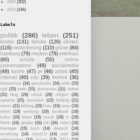
►
2004
(302)
►
2003
(146)
Labels
politik
(286)
leben
(251)
kinder
(131)
familie
(126)
idioten
(116)
veränderung
(110)
grüne
(84)
hamburg
(79)
medien
(78)
edelman
(60)
schule
(50)
online
conversations
(49)
socialmedia
(49)
kirche
(47)
pr
(46)
arbeit
(45)
internet
(40)
cdu
(39)
freiheit
(36)
feminismus
(34)
geschichte
(34)
ethik
(33)
spd
(33)
wahl
(33)
diskussion
(31)
twitter
(31)
blog
(29)
urlaub
(28)
religion
(26)
sprache
(25)
revolution
(23)
frühling
(21)
reisen
(21)
bildung
(20)
Frau
(19)
reise
(19)
reiten
(19)
werbung
(19)
facebook
(18)
kultur
(18)
lesen
(18)
musik
(18)
tv
(18)
Mann
(16)
glaube
(16)
job
(16)
video
(16)
theologie
(15)
buch
(14)
deutsch
(14)
erziehung
(14)
stasi2.0
(14)
web
(14)
weihnachten
(14)
essen
(13)
2012
(12)