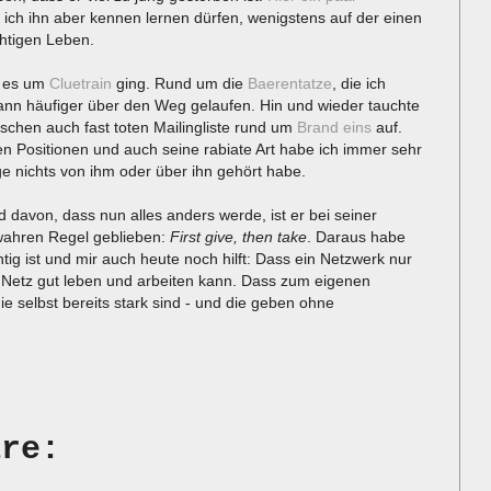
 ich ihn aber kennen lernen dürfen, wenigstens auf der einen
chtigen Leben.
s es um
Cluetrain
ging. Rund um die
Baerentatze
, die ich
ann häufiger über den Weg gelaufen. Hin und wieder tauchte
ischen auch fast toten Mailingliste rund um
Brand eins
auf.
en Positionen und auch seine rabiate Art habe ich immer sehr
ge nichts von ihm oder über ihn gehört habe.
d davon, dass nun alles anders werde, ist er bei seiner
wahren Regel geblieben:
First give, then take
. Daraus habe
htig ist und mir auch heute noch hilft: Dass ein Netzwerk nur
s Netz gut leben und arbeiten kann. Dass zum eigenen
e selbst bereits stark sind - und die geben ohne
are: