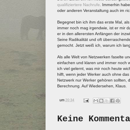
qualifiziertere Nachrufe
. Immerhin habe
oder anderen Veranstaltung auch im ri
Begegnet bin ich ihm das erste Mal, al
immer noch mag irgendwie, ist er mir d
er in den allerersten Anfängen der inzw
Seine Radikalität und oft überraschend
gemocht. Jetzt weiß ich, warum ich lan
Als alle Welt von Netzwerken faselte un
einfachen und klaren und immer noch 
ich viel gelernt, was mir noch heute wic
hilft, wenn jeder Werker auch ohne da
Netzwerk nur Werker gehören sollten, di
Berechnung. Auf Wiedersehen, Klaus.
um
20:34
Keine Komment