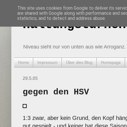
This site uses cookies from Google to deliver its servi
are shared with Google along with performance and secu
statistics, and to detect and address abuse.
Haltungsturnen
Niveau sieht nur von unten aus wie Arroganz.
Home
Impressum
Über dies Blog
Homepage
29.5.05
gegen den HSV
1:3 zwar, aber kein Grund, den Kopf hänge
gut gespielt - und keiner hat diese Sai