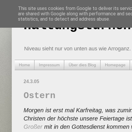
This site uses cookies from Google to deliver its servi
are shared with Google along with performance and secu
statistics, and to detect and address abuse.
Haltungsturnen
Niveau sieht nur von unten aus wie Arroganz.
Home
Impressum
Über dies Blog
Homepage
24.3.05
Ostern
Morgen ist erst mal Karfreitag, was zumi
Christen der höchste unsere Feiertage is
Großer
mit in den Gottesdienst kommen wil