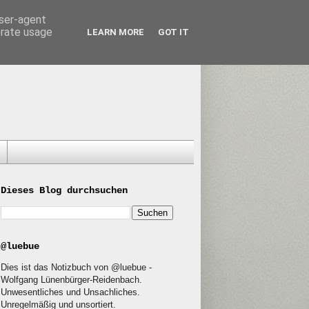
user-agent
erate usage
LEARN MORE
GOT IT
Dieses Blog durchsuchen
@luebue
Dies ist das Notizbuch von @luebue -
Wolfgang Lünenbürger-Reidenbach.
Unwesentliches und Unsachliches.
Unregelmäßig und unsortiert.