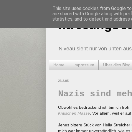
This site uses cookies from Google to 
are shared with Google along with per
statistics, and to detect and address 
Haltungst
Niveau sieht nur von unten aus
Home
Impressum
Über dies Blog
23.3.05
Nazis sind me
Obwohl es bedrückend ist, bin ich froh,
Kritischen Masse
. Vor allem, weil er au
Jenes bittere Stück von Hella Streicher
mich war immer unverständlich, wie 