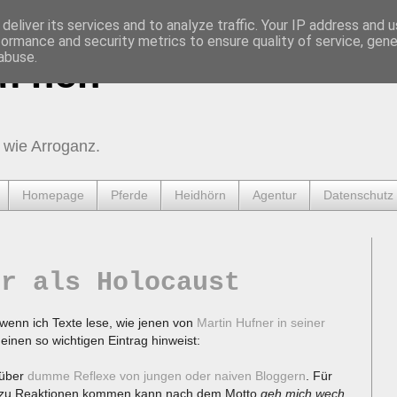
deliver its services and to analyze traffic. Your IP address and 
formance and security metrics to ensure quality of service, gen
abuse.
urnen
 wie Arroganz.
Homepage
Pferde
Heidhörn
Agentur
Datenschutz
hr als Holocaust
 wenn ich Texte lese, wie jenen von
Martin Hufner in seiner
f einen so wichtigen Eintrag hinweist:
 über
dumme Reflexe von jungen oder naiven Bloggern
. Für
es zu Reaktionen kommen kann nach dem Motto
geh mich wech