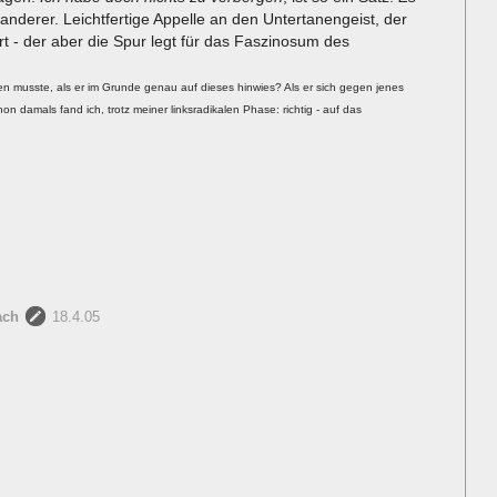
n anderer. Leichtfertige Appelle an den Untertanengeist, der
rt - der aber die Spur legt für das Faszinosum des
n musste, als er im Grunde genau auf dieses hinwies? Als er sich gegen jenes
on damals fand ich, trotz meiner linksradikalen Phase: richtig - auf das
ach
18.4.05