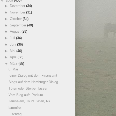
▼
2005
(438)
►
Dezember
(34)
►
November
(31)
►
Oktober
(34)
►
September
(49)
►
August
(29)
►
Juli
(34)
►
Juni
(36)
►
Mai
(40)
►
April
(38)
▼
März
(55)
8. Mai
feiner Dialog mit dem Finanzamt
Blogs auf dem Hamburger Dialog
Töten oder Sterben lassen
Vom Blog aufs Podium
Jerusalem, Tours, Wien, NY
lammfrei
Fischtag