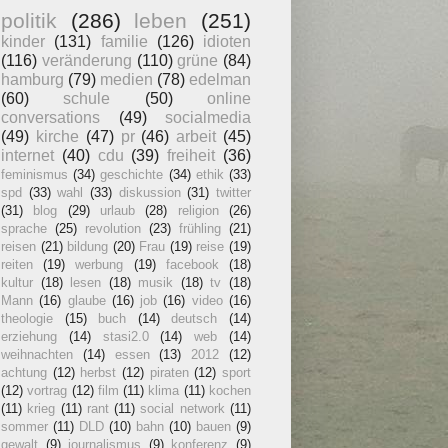
politik
(286)
leben
(251)
kinder
(131)
familie
(126)
idioten
(116)
veränderung
(110)
grüne
(84)
hamburg
(79)
medien
(78)
edelman
(60)
schule
(50)
online
conversations
(49)
socialmedia
(49)
kirche
(47)
pr
(46)
arbeit
(45)
internet
(40)
cdu
(39)
freiheit
(36)
feminismus
(34)
geschichte
(34)
ethik
(33)
spd
(33)
wahl
(33)
diskussion
(31)
twitter
(31)
blog
(29)
urlaub
(28)
religion
(26)
sprache
(25)
revolution
(23)
frühling
(21)
reisen
(21)
bildung
(20)
Frau
(19)
reise
(19)
reiten
(19)
werbung
(19)
facebook
(18)
kultur
(18)
lesen
(18)
musik
(18)
tv
(18)
Mann
(16)
glaube
(16)
job
(16)
video
(16)
theologie
(15)
buch
(14)
deutsch
(14)
erziehung
(14)
stasi2.0
(14)
web
(14)
weihnachten
(14)
essen
(13)
2012
(12)
achtung
(12)
herbst
(12)
piraten
(12)
sport
(12)
vortrag
(12)
film
(11)
klima
(11)
kochen
(11)
krieg
(11)
rant
(11)
social network
(11)
sommer
(11)
DLD
(10)
bahn
(10)
bauen
(9)
gewalt
(9)
journalismus
(9)
konferenz
(9)