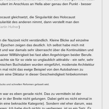
muliert im Anschluss an Hella aber genau den Punkt - besser
aust gleichsetzt, die Singularität des Holocaust
gularität des anderen nimmt, dann verstellt man den
artin Hufner
)
die Nazizeit nicht verständlich. Kleine Blicke auf einzelne
pochen zeigen das deutlich. Ich selbst habe mich mit
gt und war damals sehr überrascht über die Kontinuitäten und
er Willfährigkeit bei fast allen Angehörigen beider Berufe.
hte sie für so viele so unglaublich atttraktiv - ein sehr, sehr
inischen Buchstaben wurden eingeführt, modenste Architektur
m mal nicht das ewige Beispiel von den Autobahnen zu
ein eine Diktatur in dieser Geschwindigkeit hinbekommen
Rucks und schnellen Reformen gefaselt wird.
 war es eben gerade nicht. Das zu vermitteln ist der
r in der Breite nicht gelungen. Dabei geht es nicht einmal in
hin eine beknackte Kategorie). Sondern viel eher darum, was
ragen:
Ich habe doch nichts zu verbergen
, ist so ein Satz.
Es