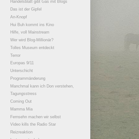
Handelsblatt gibt Gas mit Blogs
Das ist der Gipfel
An-Knopf
Hui Buh kommt ins Kino
Hilfe, voll Mainstream
Wer wird Blog-Millionär?
Tolles Museum entdeckt
Terror
Europas 9/11
Unterschicht
Programmänderung
Manchmal kann ich Don verstehen,
Tagungsstress
Coming Out
Mamma Mia
Fernsehn machen wir selbst
Video kills the Radio Star
Reizreaktion