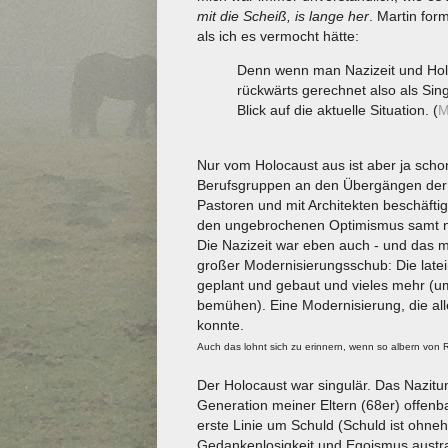
mit die Scheiß, is lange her
. Martin for
als ich es vermocht hätte:
Denn wenn man Nazizeit und Holoc
rückwärts gerechnet also als Sin
Blick auf die aktuelle Situation. (
M
Nur vom Holocaust aus ist aber ja schon 
Berufsgruppen an den Übergängen der E
Pastoren und mit Architekten beschäfti
den ungebrochenen Optimismus samt naiv
Die Nazizeit war eben auch - und das mac
großer Modernisierungsschub: Die late
geplant und gebaut und vieles mehr (u
bemühen). Eine Modernisierung, die all
konnte.
Auch das lohnt sich zu erinnern, wenn so albern von 
Der Holocaust war singulär. Das Nazitum
Generation meiner Eltern (68er) offenba
erste Linie um Schuld (Schuld ist ohne
Gedankenlosigkeit und Egoismus aust