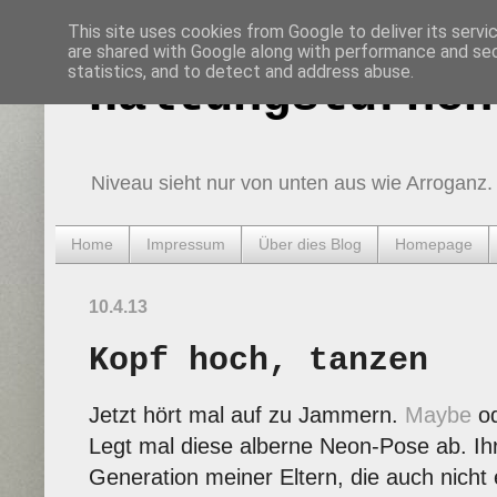
This site uses cookies from Google to deliver its servi
are shared with Google along with performance and secu
statistics, and to detect and address abuse.
Haltungsturnen
Niveau sieht nur von unten aus wie Arroganz.
Home
Impressum
Über dies Blog
Homepage
10.4.13
Kopf hoch, tanzen
Jetzt hört mal auf zu Jammern.
Maybe
o
Legt mal diese alberne Neon-Pose ab. Ihr
Generation meiner Eltern, die auch nich