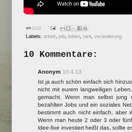
um
13:13
Labels:
arbeit
,
job
,
leben
,
rant
,
veränderung
10 Kommentare:
Anonym
10.4.13
Ist ja auch schön einfach sich hinzu
nicht mit eurem langweiligen Leben
gemacht. Wenn man selbst jung w
bezahlten Jobs und ein soziales Ne
bestimmt auch nicht einfach, aber i
Wenn man heute 2 oder 3 oder fünft
Idee-fixe investiert heißt das, sollte