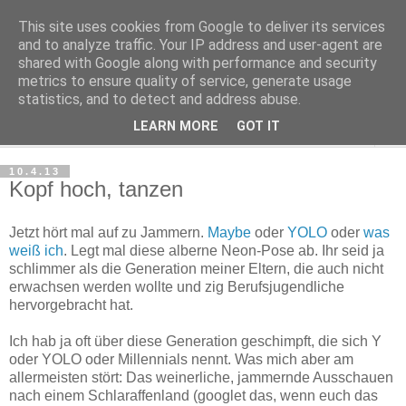
This site uses cookies from Google to deliver its services
Haltungsturnen
and to analyze traffic. Your IP address and user-agent are
shared with Google along with performance and security
metrics to ensure quality of service, generate usage
Niveau sieht nur von unten aus wie Arroganz.
statistics, and to detect and address abuse.
LEARN MORE
GOT IT
▼
10.4.13
Kopf hoch, tanzen
Jetzt hört mal auf zu Jammern.
Maybe
oder
YOLO
oder
was
weiß ich
. Legt mal diese alberne Neon-Pose ab. Ihr seid ja
schlimmer als die Generation meiner Eltern, die auch nicht
erwachsen werden wollte und zig Berufsjugendliche
hervorgebracht hat.
Ich hab ja oft über diese Generation geschimpft, die sich Y
oder YOLO oder Millennials nennt. Was mich aber am
allermeisten stört: Das weinerliche, jammernde Ausschauen
nach einem Schlaraffenland (googlet das, wenn euch das