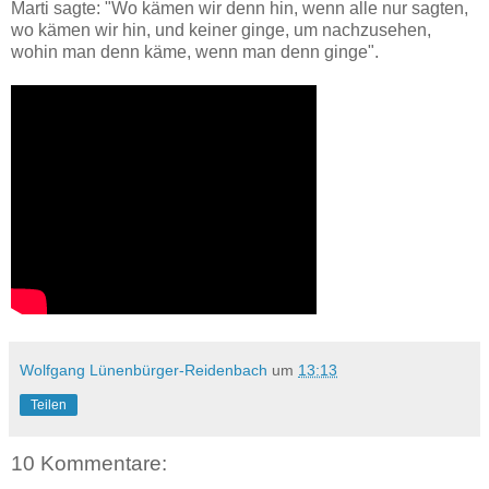
Marti sagte: "Wo kämen wir denn hin, wenn alle nur sagten,
wo kämen wir hin, und keiner ginge, um nachzusehen,
wohin man denn käme, wenn man denn ginge".
Wolfgang Lünenbürger-Reidenbach
um
13:13
Teilen
10 Kommentare: