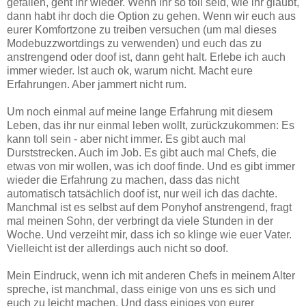
gefallen, geht ihr wieder. Wenn ihr so toll seid, wie ihr glaubt,
dann habt ihr doch die Option zu gehen. Wenn wir euch aus
eurer Komfortzone zu treiben versuchen (um mal dieses
Modebuzzwortdings zu verwenden) und euch das zu
anstrengend oder doof ist, dann geht halt. Erlebe ich auch
immer wieder. Ist auch ok, warum nicht. Macht eure
Erfahrungen. Aber jammert nicht rum.
Um noch einmal auf meine lange Erfahrung mit diesem
Leben, das ihr nur einmal leben wollt, zurückzukommen: Es
kann toll sein - aber nicht immer. Es gibt auch mal
Durststrecken. Auch im Job. Es gibt auch mal Chefs, die
etwas von mir wollen, was ich doof finde. Und es gibt immer
wieder die Erfahrung zu machen, dass das nicht
automatisch tatsächlich doof ist, nur weil ich das dachte.
Manchmal ist es selbst auf dem Ponyhof anstrengend, fragt
mal meinen Sohn, der verbringt da viele Stunden in der
Woche. Und verzeiht mir, dass ich so klinge wie euer Vater.
Vielleicht ist der allerdings auch nicht so doof.
Mein Eindruck, wenn ich mit anderen Chefs in meinem Alter
spreche, ist manchmal, dass einige von uns es sich und
euch zu leicht machen. Und dass einiges von eurer