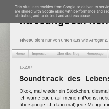
This site uses cookies from Google to deliver its servi
are shared with Google along with performance and secu
statistics, and to detect and address abuse.
Haltungsturnen
Niveau sieht nur von unten aus wie Arroganz.
Home
Impressum
Über dies Blog
Homepage
15.2.07
Soundtrack des Leben
Okok, mal wieder ein Stöckchen, diesma
ich warne euch, auf meinem iPod ist neb
überspringe ich dann mal) jede Menge m