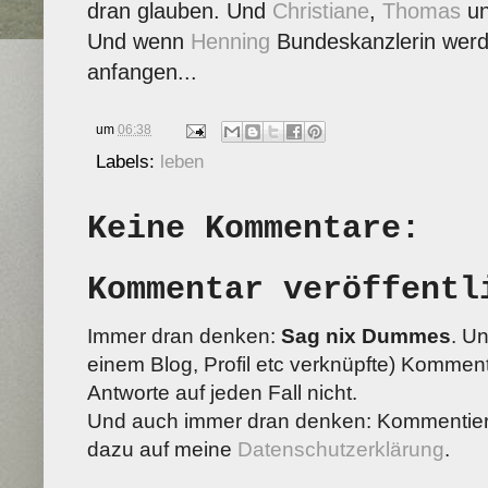
dran glauben. Und
Christiane
,
Thomas
u
Und wenn
Henning
Bundeskanzlerin werden
anfangen...
um
06:38
Labels:
leben
Keine Kommentare:
Kommentar veröffentl
Immer dran denken:
Sag nix Dummes
. U
einem Blog, Profil etc verknüpfte) Kommenta
Antworte auf jeden Fall nicht.
Und auch immer dran denken: Kommentiere
dazu auf meine
Datenschutzerklärung
.