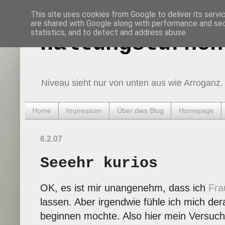
This site uses cookies from Google to deliver its servi
are shared with Google along with performance and secu
statistics, and to detect and address abuse.
Haltungsturnen
Niveau sieht nur von unten aus wie Arroganz.
Home
Impressum
Über dies Blog
Homepage
6.2.07
Seeehr kurios
OK, es ist mir unangenehm, dass ich
Fra
lassen. Aber irgendwie fühle ich mich dera
beginnen mochte. Also hier mein Versuch