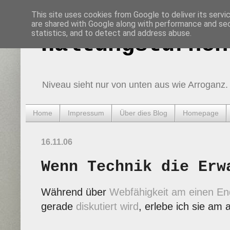
This site uses cookies from Google to deliver its servi
are shared with Google along with performance and secu
statistics, and to detect and address abuse.
Haltungsturnen
Niveau sieht nur von unten aus wie Arroganz.
Home
Impressum
Über dies Blog
Homepage
16.11.06
Wenn Technik die Erw
Während über
Webfähigkeit am einen En
gerade
diskutiert wird
, erlebe ich sie am 