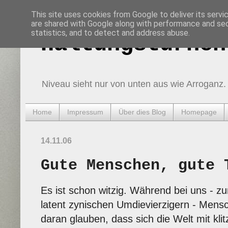
This site uses cookies from Google to deliver its servi
are shared with Google along with performance and secu
statistics, and to detect and address abuse.
Haltungsturnen
Niveau sieht nur von unten aus wie Arroganz.
Home
Impressum
Über dies Blog
Homepage
14.11.06
Gute Menschen, gute 
Es ist schon witzig. Während bei uns - z
latent zynischen Umdievierzigern - Mensc
daran glauben, dass sich die Welt mit klitz