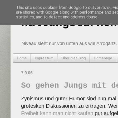
This site uses cookies from Google to deliver its servi
are shared with Google along with performance and secu
statistics, and to detect and address abuse.
Haltungsturnen
Niveau sieht nur von unten aus wie Arroganz.
Home
Impressum
Über dies Blog
Homepage
7.9.06
So gehen Jungs mit d
Zynismus und guter Humor sind nun mal di
grotesken Diskussionen zu ertragen. Wer 
Freiheit kann man nicht kaufen
gut aufgeh