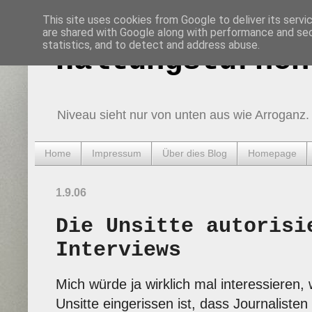
This site uses cookies from Google to deliver its servi
are shared with Google along with performance and secu
statistics, and to detect and address abuse.
Haltungsturnen
Niveau sieht nur von unten aus wie Arroganz.
Home
Impressum
Über dies Blog
Homepage
1.9.06
Die Unsitte autorisi
Interviews
Mich würde ja wirklich mal interessieren,
Unsitte eingerissen ist, dass Journaliste