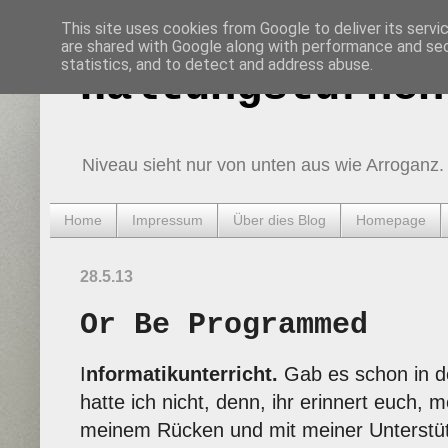
This site uses cookies from Google to deliver its servi
are shared with Google along with performance and secu
statistics, and to detect and address abuse.
Haltungsturnen
Niveau sieht nur von unten aus wie Arroganz.
Home
Impressum
Über dies Blog
Homepage
28.5.13
Or Be Programmed
I
nformatikunterricht.
Gab es schon in d
hatte ich nicht, denn, ihr erinnert euch, m
meinem Rücken und mit meiner Unterstü