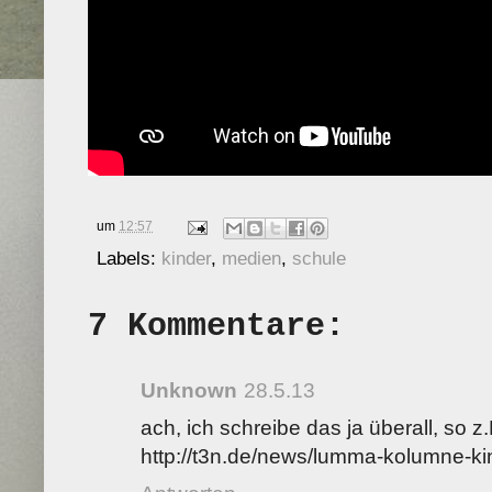
um
12:57
Labels:
kinder
,
medien
,
schule
7 Kommentare:
Unknown
28.5.13
ach, ich schreibe das ja überall, so z.
http://t3n.de/news/lumma-kolumne-k