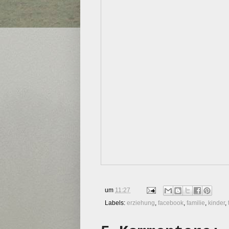
um
11:27
Labels:
erziehung
,
facebook
,
familie
,
kinder
,