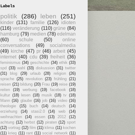
Labels
politik
(286)
leben
(251)
kinder
(131)
familie
(126)
idioten
(116)
veränderung
(110)
grüne
(84)
hamburg
(79)
medien
(78)
edelman
(60)
schule
(50)
online
conversations
(49)
socialmedia
(49)
kirche
(47)
pr
(46)
arbeit
(45)
internet
(40)
cdu
(39)
freiheit
(36)
feminismus
(34)
geschichte
(34)
ethik
(33)
spd
(33)
wahl
(33)
diskussion
(31)
twitter
(31)
blog
(29)
urlaub
(28)
religion
(26)
sprache
(25)
revolution
(23)
frühling
(21)
reisen
(21)
bildung
(20)
Frau
(19)
reise
(19)
reiten
(19)
werbung
(19)
facebook
(18)
kultur
(18)
lesen
(18)
musik
(18)
tv
(18)
Mann
(16)
glaube
(16)
job
(16)
video
(16)
theologie
(15)
buch
(14)
deutsch
(14)
erziehung
(14)
stasi2.0
(14)
web
(14)
weihnachten
(14)
essen
(13)
2012
(12)
achtung
(12)
herbst
(12)
piraten
(12)
sport
(12)
vortrag
(12)
film
(11)
klima
(11)
kochen
(11)
krieg
(11)
rant
(11)
social network
(11)