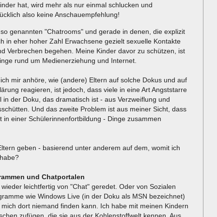
 Kinder hat, wird mehr als nur einmal schlucken und
ücklich also keine Anschauempfehlung!
so genannten "Chatrooms" und gerade in denen, die explizit
ch in eher hoher Zahl Erwachsene gezielt sexuelle Kontakte
d Verbrechen begehen. Meine Kinder davor zu schützen, ist
Dinge rund um Medienerziehung und Internet.
ich mir anhöre, wie (andere) Eltern auf solche Dokus und auf
ärung reagieren, ist jedoch, dass viele in eine Art Angststarre
l in der Doku, das dramatisch ist - aus Verzweiflung und
schütten. Und das zweite Problem ist aus meiner Sicht, dass
zist in einer Schülerinnenfortbildung - Dinge zusammen
tern geben - basierend unter anderem auf dem, womit ich
 habe?
grammen und Chatportalen
wieder leichtfertig von "Chat" geredet. Oder von Sozialen
rogramme wie Windows Live (in der Doku als MSN bezeichnet)
s mich dort niemand finden kann. Ich habe mit meinen Kindern
schen zufügen, die sie aus der Kohlenstoffwelt kennen. Aus