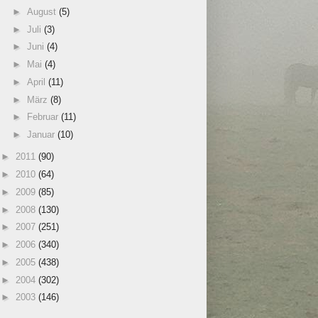
►
August
(5)
►
Juli
(3)
►
Juni
(4)
►
Mai
(4)
►
April
(11)
►
März
(8)
►
Februar
(11)
►
Januar
(10)
►
2011
(90)
►
2010
(64)
►
2009
(85)
►
2008
(130)
►
2007
(251)
►
2006
(340)
►
2005
(438)
►
2004
(302)
►
2003
(146)