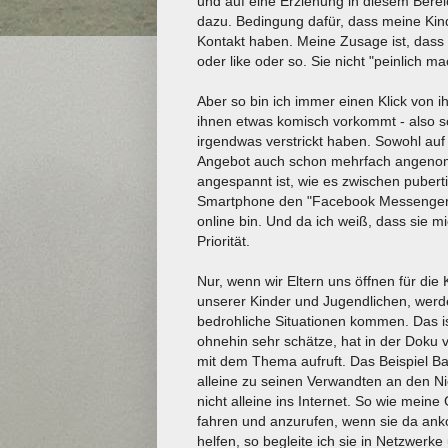
und auf eine Erziehung in diesem Bereic
dazu. Bedingung dafür, dass meine Kinde
Kontakt haben. Meine Zusage ist, dass i
oder like oder so. Sie nicht "peinlich ma
Aber so bin ich immer einen Klick von i
ihnen etwas komisch vorkommt - also sc
irgendwas verstrickt haben. Sowohl au
Angebot auch schon mehrfach angenom
angespannt ist, wie es zwischen pubert
Smartphone den "Facebook Messenger" ins
online bin. Und da ich weiß, dass sie m
Priorität.
Nur, wenn wir Eltern uns öffnen für di
unserer Kinder und Jugendlichen, werde
bedrohliche Situationen kommen. Das is
ohnehin sehr schätze, hat in der Doku
mit dem Thema aufruft. Das Beispiel Bah
alleine zu seinen Verwandten an den Ni
nicht alleine ins Internet. So wie meine
fahren und anzurufen, wenn sie da ank
helfen, so begleite ich sie in Netzwer