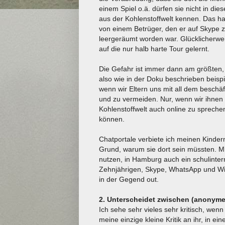
einem Spiel o.ä. dürfen sie nicht in d
aus der Kohlenstoffwelt kennen. Das 
von einem Betrüger, den er auf Skype z
leergeräumt worden war. Glücklicherwei
auf die nur halb harte Tour gelernt.
Die Gefahr ist immer dann am größten,
also wie in der Doku beschrieben beisp
wenn wir Eltern uns mit all dem beschä
und zu vermeiden. Nur, wenn wir ihnen
Kohlenstoffwelt auch online zu spreche
können.
Chatportale verbiete ich meinen Kindern
Grund, warum sie dort sein müssten. Mi
nutzen, in Hamburg auch ein schulinter
Zehnjährigen, Skype, WhatsApp und Wind
in der Gegend out.
2. Unterscheidet zwischen (anonym
Ich sehe sehr vieles sehr kritisch, wen
meine einzige kleine Kritik an ihr, in 