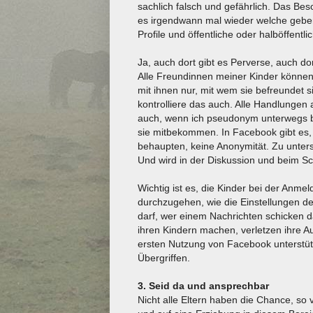
sachlich falsch und gefährlich. Das B
es irgendwann mal wieder welche geben s
Profile und öffentliche oder halböffent
Ja, auch dort gibt es Perverse, auch dort
Alle Freundinnen meiner Kinder können
mit ihnen nur, mit wem sie befreundet s
kontrolliere das auch. Alle Handlungen 
auch, wenn ich pseudonym unterwegs b
sie mitbekommen. In Facebook gibt es, 
behaupten, keine Anonymität. Zu unters
Und wird in der Diskussion und beim S
Wichtig ist es, die Kinder bei der Anme
durchzugehen, wie die Einstellungen de
darf, wer einem Nachrichten schicken dar
ihren Kindern machen, verletzen ihre Auf
ersten Nutzung von Facebook unterstüt
Übergriffen.
3. Seid da und ansprechbar
Nicht alle Eltern haben die Chance, so v