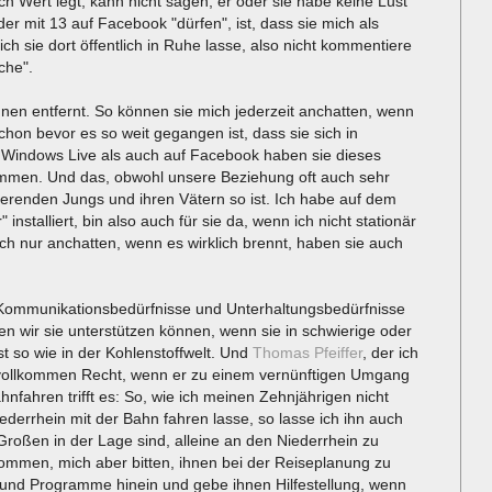
h Wert legt, kann nicht sagen, er oder sie habe keine Lust
r mit 13 auf Facebook "dürfen", ist, dass sie mich als
ch sie dort öffentlich in Ruhe lasse, also nicht kommentiere
che".
hnen entfernt. So können sie mich jederzeit anchatten, wenn
hon bevor es so weit gegangen ist, dass sie sich in
f Windows Live als auch auf Facebook haben sie dieses
men. Und das, obwohl unsere Beziehung oft auch sehr
ierenden Jungs und ihren Vätern so ist. Ich habe auf dem
talliert, bin also auch für sie da, wenn ich nicht stationär
ich nur anchatten, wenn es wirklich brennt, haben sie auch
e Kommunikationsbedürfnisse und Unterhaltungsbedürfnisse
n wir sie unterstützen können, wenn sie in schwierige oder
t so wie in der Kohlenstoffwelt. Und
Thomas Pfeiffer
, der ich
 vollkommen Recht, wenn er zu einem vernünftigen Umgang
nfahren trifft es: So, wie ich meinen Zehnjährigen nicht
ederrhein mit der Bahn fahren lasse, so lasse ich ihn auch
 Großen in der Lage sind, alleine an den Niederrhein zu
ommen, mich aber bitten, ihnen bei der Reiseplanung zu
ke und Programme hinein und gebe ihnen Hilfestellung, wenn