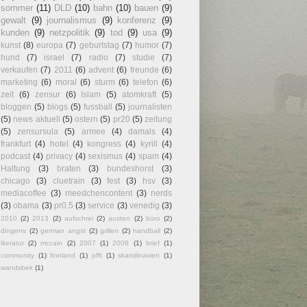
sommer
(11)
DLD
(10)
bahn
(10)
bauen
(9)
gewalt
(9)
journalismus
(9)
konferenz
(9)
kunden
(9)
netzpolitik
(9)
tod
(9)
usa
(9)
kunst
(8)
europa
(7)
geburtstag
(7)
humor
(7)
hund
(7)
israel
(7)
radio
(7)
studie
(7)
verkaufen
(7)
2011
(6)
advent
(6)
freunde
(6)
marketing
(6)
moral
(6)
sturm
(6)
telefon
(6)
zeit
(6)
zensur
(6)
Islam
(5)
atomkraft
(5)
bloggen
(5)
blogs
(5)
fussball
(5)
journalisten
(5)
news aktuell
(5)
ostern
(5)
pr20
(5)
zeitung
(5)
zensursula
(5)
armee
(4)
damals
(4)
frankfurt
(4)
hotel
(4)
kongress
(4)
kyrill
(4)
podcast
(4)
privacy
(4)
sexismus
(4)
spam
(4)
Haltung
(3)
braten
(3)
bundeshorst
(3)
chicago
(3)
cluetrain
(3)
fest
(3)
hsv
(3)
mediacoffee
(3)
meedchencontent
(3)
nerds
(3)
obama
(3)
pr0.5
(3)
service
(3)
venedig
(3)
2010
(2)
2013
(2)
aufschrei
(2)
austen
(2)
büro
(2)
dingens
(2)
german angst
(2)
grillen
(2)
handball
(2)
literatur
(2)
mccain
(2)
2007
(1)
2008
(1)
brief
(1)
community
(1)
finnland
(1)
pfft
(1)
skandinavien
(1)
wandsbek
(1)