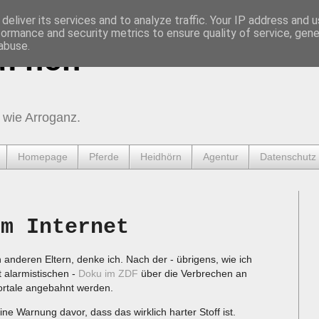
deliver its services and to analyze traffic. Your IP address and 
formance and security metrics to ensure quality of service, gen
abuse.
urnen
 wie Arroganz.
Homepage
Pferde
Heidhörn
Agentur
Datenschutz
im Internet
anderen Eltern, denke ich. Nach der - übrigens, wie ich
t alarmistischen -
Doku im ZDF
über die Verbrechen an
ortale angebahnt werden.
ne Warnung davor, dass das wirklich harter Stoff ist.