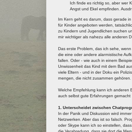
Ich finde es richtig so, aber wer
Angst und Ekel empfinden. Ausdr
Im Kern geht es darum, dass gerade in 
für Kinder angeboten werden, tatsächli
zu Kindern und Jugendlichen suchen un
mir wichtiger als nahezu alle anderen 
Das erste Problem, das ich sehe, wenn 
die eine oder andere alarmistische Aufkl
fallen. Oder - wie auch in einem Beispie
Unwissenheit das Kind mit dem Bad aus
viele Eltern - und in der Doku ein Poli
mengen, die nicht zusammen gehören.
Welche Empfehlung kann ich anderen El
auch selbst gute Erfahrungen gemacht
1. Unterscheidet zwischen Chatpro
In der Panik und Diskussion wird immer 
Netzwerken. Aber das ist so falsch. P
oder Skype kann ich so einstellen, das
die Verabredung, dass sie dort die Men