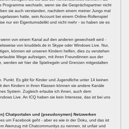
iese Programme wechseln, wenn sie die Gesprächspartner nicht
haben sie auch verstanden, nachdem einem meiner Jungs mal
ugelassen hatte, sein Account bei einem Online-Rollenspiel
se nur ein Eigentumsdelikt und nicht mehr - so haben sie es
 wenn von einem Kanal auf den anderen gewechselt wird -
ielsweise von knuddels.de in Skype oder Windows Live. Nur,
ftigen, können wir unseren Kindern helfen, dies zu verstehen
 erlaubte Wege aufzeigen, mit ihren Freundinnen aus der
n, werden wir hier die Spielregeln und Grenzen mitgestalten
. Punkt. Es gibt für Kinder und Jugendliche unter 14 keinen
t den Kindern in ihren Klassen können sie andere Kanäle
nes System. Zugleich erlaube ich ihnen, auch dem
ows Live. An ICQ haben sie kein Interesse, das ist bei uns
en) Chatportalen und (pseudonymen) Netzwerken
n es um Facebook geht - aber es wie in der Doku, und das ist
einem Atemzug mit Chatcommunitys zu nennen, ist unfair und