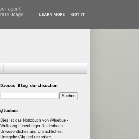
user-agent
erate usage
LEARN MORE
GOT IT
Dieses Blog durchsuchen
@luebue
Dies ist das Notizbuch von @luebue -
Wolfgang Lünenbürger-Reidenbach.
Unwesentliches und Unsachliches.
Unregelmäßig und unsortiert.