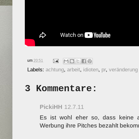
um
20:51
Labels:
achtung
,
arbeit
,
idioten
,
pr
,
veränderung
3 Kommentare:
PickiHH
12.7.11
Es ist wohl eher so, dass keine
Werbung ihre Pitches bezahlt bekom