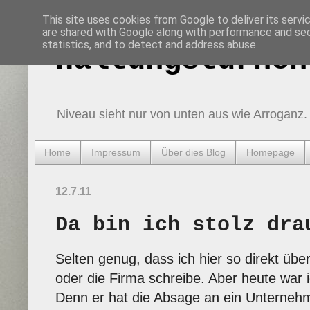
This site uses cookies from Google to deliver its servi
are shared with Google along with performance and secu
statistics, and to detect and address abuse.
Haltungsturnen
Niveau sieht nur von unten aus wie Arroganz.
Home
Impressum
Über dies Blog
Homepage
12.7.11
Da bin ich stolz dra
Selten genug, dass ich hier so direkt übe
oder die Firma schreibe. Aber heute war i
Denn er hat die Absage an ein Unterneh