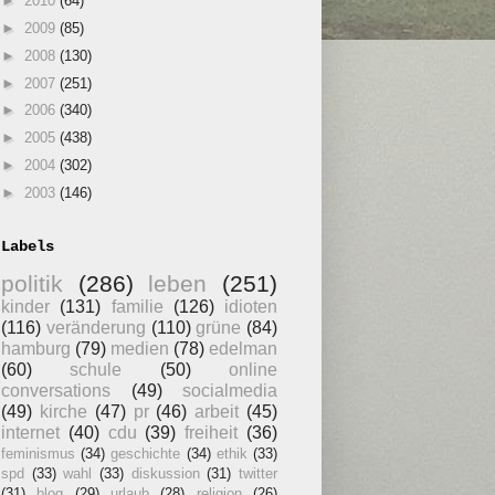
►
2010
(64)
►
2009
(85)
►
2008
(130)
►
2007
(251)
►
2006
(340)
►
2005
(438)
►
2004
(302)
►
2003
(146)
Labels
politik
(286)
leben
(251)
kinder
(131)
familie
(126)
idioten
(116)
veränderung
(110)
grüne
(84)
hamburg
(79)
medien
(78)
edelman
(60)
schule
(50)
online
conversations
(49)
socialmedia
(49)
kirche
(47)
pr
(46)
arbeit
(45)
internet
(40)
cdu
(39)
freiheit
(36)
feminismus
(34)
geschichte
(34)
ethik
(33)
spd
(33)
wahl
(33)
diskussion
(31)
twitter
(31)
blog
(29)
urlaub
(28)
religion
(26)