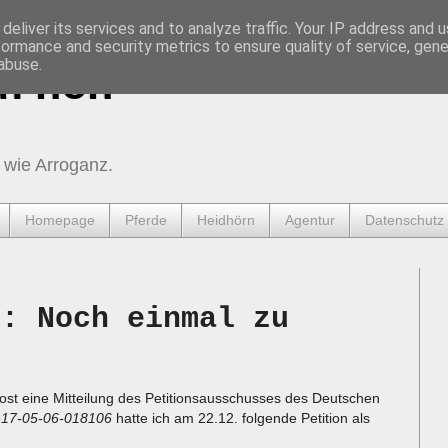
deliver its services and to analyze traffic. Your IP address and 
formance and security metrics to ensure quality of service, gen
abuse.
urnen
 wie Arroganz.
Homepage
Pferde
Heidhörn
Agentur
Datenschutz
o: Noch einmal zu
st eine Mitteilung des Petitionsausschusses des Deutschen
-17-05-06-018106
hatte ich am 22.12. folgende Petition als