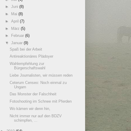
►
Juni
(8)
►
Mai
(8)
►
April
(7)
►
März
(5)
►
Februar
(6)
▼
Januar
(9)
Spaß bei der Arbeit
Antireaktionäres Plädoyer
Wahlempfehlung zur
Bürgerschaftswahl
Liebe Journalisten, wir müssen reden
Ceterum Censeo: Noch einmal zu
Ungarn
Das Monster der Falschheit
Fotoshooting im Schnee mit Pferden
Wo kämen wir denn hin,
Nicht immer nur auf den BDZV
schimpfen, ...