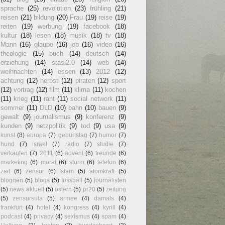
sprache
(25)
revolution
(23)
frühling
(21)
reisen
(21)
bildung
(20)
Frau
(19)
reise
(19)
reiten
(19)
werbung
(19)
facebook
(18)
kultur
(18)
lesen
(18)
musik
(18)
tv
(18)
Mann
(16)
glaube
(16)
job
(16)
video
(16)
theologie
(15)
buch
(14)
deutsch
(14)
erziehung
(14)
stasi2.0
(14)
web
(14)
weihnachten
(14)
essen
(13)
2012
(12)
achtung
(12)
herbst
(12)
piraten
(12)
sport
(12)
vortrag
(12)
film
(11)
klima
(11)
kochen
(11)
krieg
(11)
rant
(11)
social network
(11)
sommer
(11)
DLD
(10)
bahn
(10)
bauen
(9)
gewalt
(9)
journalismus
(9)
konferenz
(9)
kunden
(9)
netzpolitik
(9)
tod
(9)
usa
(9)
kunst
(8)
europa
(7)
geburtstag
(7)
humor
(7)
hund
(7)
israel
(7)
radio
(7)
studie
(7)
verkaufen
(7)
2011
(6)
advent
(6)
freunde
(6)
marketing
(6)
moral
(6)
sturm
(6)
telefon
(6)
zeit
(6)
zensur
(6)
Islam
(5)
atomkraft
(5)
bloggen
(5)
blogs
(5)
fussball
(5)
journalisten
(5)
news aktuell
(5)
ostern
(5)
pr20
(5)
zeitung
(5)
zensursula
(5)
armee
(4)
damals
(4)
frankfurt
(4)
hotel
(4)
kongress
(4)
kyrill
(4)
podcast
(4)
privacy
(4)
sexismus
(4)
spam
(4)