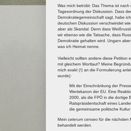
Was mich betrübt: Das Thema ist nach 
Tagesordnung der Diskussion. Dass de
Demokratiegemeinschaft sagt, habe ich
deutschen Diskussion verschwindet wie
aber als Skandal. Denn dass Weißrussla
wir ebenso wie die Tatsache, dass Rus
Demokratie gehalten wird. Ungarn aber i
was ich Heimat nenne.
Vielleicht sollten andere diese Petition
mit gleichem Wortlaut? Meine Begründu
mich exakt (!) an die Formulierung an
wurde):
Mit der Einschränkung der Pressef
Wertekanon der EU. Eine Reaktio
2000, als die FPÖ in die dortige 
Ratspräsidentschaft eines Landes
die gemeinsame politische Kultur
Mein
ceterum censeo
für die nächsten 
behandelt werden.