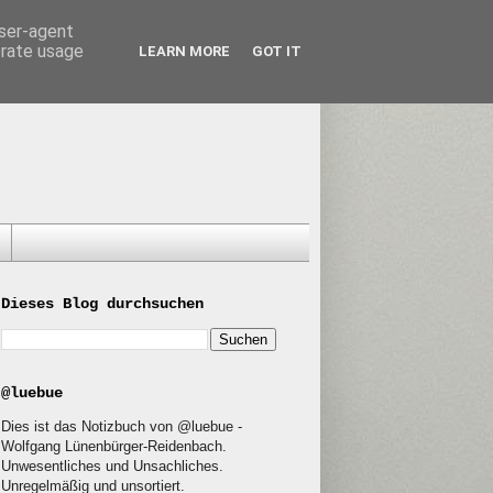
user-agent
erate usage
LEARN MORE
GOT IT
Dieses Blog durchsuchen
@luebue
Dies ist das Notizbuch von @luebue -
Wolfgang Lünenbürger-Reidenbach.
Unwesentliches und Unsachliches.
Unregelmäßig und unsortiert.