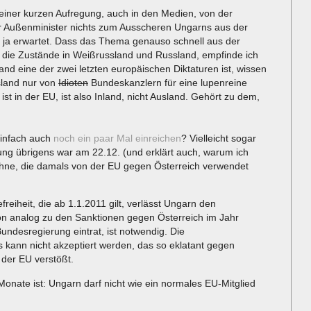
einer kurzen Aufregung, auch in den Medien, von der
r Außenminister nichts zum Ausscheren Ungarns aus der
 ja erwartet. Dass das Thema genauso schnell aus der
 die Zustände in Weißrussland und Russland, empfinde ich
nd eine der zwei letzten europäischen Diktaturen ist, wissen
sland nur von
Idioten
Bundeskanzlern für eine lupenreine
st in der EU, ist also Inland, nicht Ausland. Gehört zu dem,
 einfach auch
noch ein paar Mal einreichen
? Vielleicht sogar
ng übrigens war am 22.12. (und erklärt auch, warum ich
lehne, die damals von der EU gegen Österreich verwendet
reiheit, die ab 1.1.2011 gilt, verlässt Ungarn den
n analog zu den Sanktionen gegen Österreich im Jahr
Bundesregierung eintrat, ist notwendig. Die
 kann nicht akzeptiert werden, das so eklatant gegen
 der EU verstößt.
Monate ist: Ungarn darf nicht wie ein normales EU-Mitglied