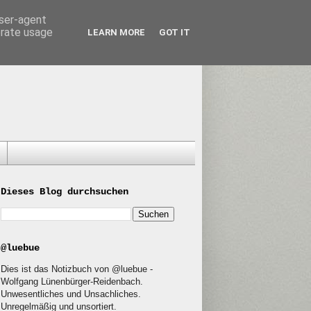
user-agent
erate usage
LEARN MORE
GOT IT
Dieses Blog durchsuchen
@luebue
Dies ist das Notizbuch von @luebue -
Wolfgang Lünenbürger-Reidenbach.
Unwesentliches und Unsachliches.
Unregelmäßig und unsortiert.