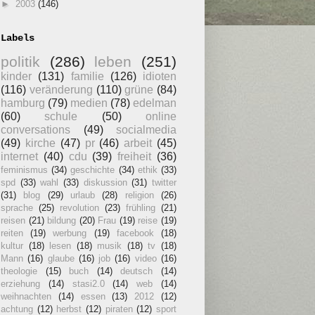
►
2003
(146)
Labels
politik
(286)
leben
(251)
kinder
(131)
familie
(126)
idioten
(116)
veränderung
(110)
grüne
(84)
hamburg
(79)
medien
(78)
edelman
(60)
schule
(50)
online
conversations
(49)
socialmedia
(49)
kirche
(47)
pr
(46)
arbeit
(45)
internet
(40)
cdu
(39)
freiheit
(36)
feminismus
(34)
geschichte
(34)
ethik
(33)
spd
(33)
wahl
(33)
diskussion
(31)
twitter
(31)
blog
(29)
urlaub
(28)
religion
(26)
sprache
(25)
revolution
(23)
frühling
(21)
reisen
(21)
bildung
(20)
Frau
(19)
reise
(19)
reiten
(19)
werbung
(19)
facebook
(18)
kultur
(18)
lesen
(18)
musik
(18)
tv
(18)
Mann
(16)
glaube
(16)
job
(16)
video
(16)
theologie
(15)
buch
(14)
deutsch
(14)
erziehung
(14)
stasi2.0
(14)
web
(14)
weihnachten
(14)
essen
(13)
2012
(12)
achtung
(12)
herbst
(12)
piraten
(12)
sport