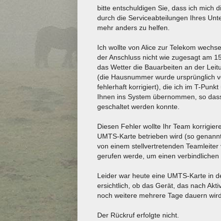
bitte entschuldigen Sie, dass ich mich
durch die Serviceabteilungen Ihres Unt
mehr anders zu helfen.
Ich wollte von Alice zur Telekom wech
der Anschluss nicht wie zugesagt am 15
das Wetter die Bauarbeiten an der Leitu
(die Hausnummer wurde ursprünglich 
fehlerhaft korrigiert), die ich im T-Pu
Ihnen ins System übernommen, so dass 
geschaltet werden konnte.
Diesen Fehler wollte Ihr Team korrigie
UMTS-Karte betrieben wird (so genannt
von einem stellvertretenden Teamleiter
gerufen werde, um einen verbindlichen 
Leider war heute eine UMTS-Karte in de
ersichtlich, ob das Gerät, das nach Akti
noch weitere mehrere Tage dauern wird,
Der Rückruf erfolgte nicht.