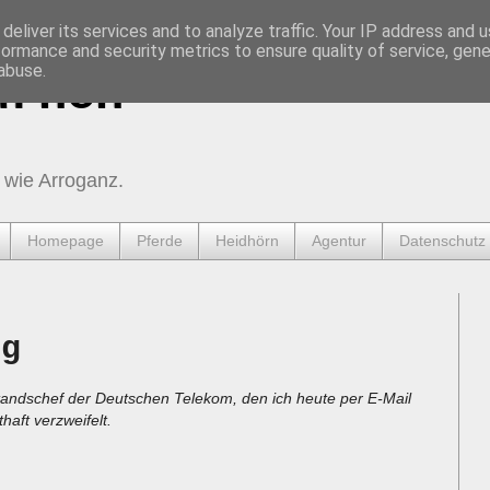
deliver its services and to analyze traffic. Your IP address and 
formance and security metrics to ensure quality of service, gen
abuse.
urnen
 wie Arroganz.
Homepage
Pferde
Heidhörn
Agentur
Datenschutz
ng
andschef der Deutschen Telekom, den ich heute per E-Mail
haft verzweifelt.