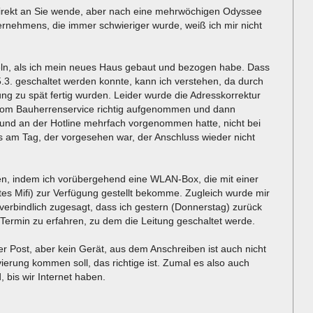
 direkt an Sie wende, aber nach eine mehrwöchigen Odyssee
ernehmens, die immer schwieriger wurde, weiß ich mir nicht
seln, als ich mein neues Haus gebaut und bezogen habe. Dass
.3. geschaltet werden konnte, kann ich verstehen, da durch
ng zu spät fertig wurden. Leider wurde die Adresskorrektur
vom Bauherrenservice richtig aufgenommen und dann
nkt und an der Hotline mehrfach vorgenommen hatte, nicht bei
am Tag, der vorgesehen war, der Anschluss wieder nicht
ren, indem ich vorübergehend eine WLAN-Box, die mit einer
es Mifi) zur Verfügung gestellt bekomme. Zugleich wurde mir
 verbindlich zugesagt, dass ich gestern (Donnerstag) zurück
Termin zu erfahren, zu dem die Leitung geschaltet werde.
r Post, aber kein Gerät, aus dem Anschreiben ist auch nicht
vierung kommen soll, das richtige ist. Zumal es also auch
 bis wir Internet haben.