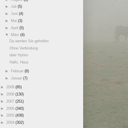
►
Juli
(5)
►
Juni
(4)
►
Mai
(3)
►
April
(5)
▼
März
(4)
Da werden Sie geholfen
Ohne Verbindung
über Hybris
Hallo, Haus
►
Februar
(8)
►
Januar
(7)
►
2009
(85)
►
2008
(130)
►
2007
(251)
►
2006
(340)
►
2005
(438)
►
2004
(302)