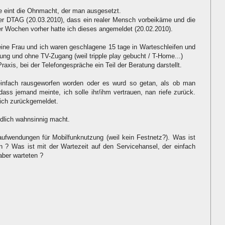
lle eint die Ohnmacht, der man ausgesetzt.
 der DTAG (20.03.2010), dass ein realer Mensch vorbeikäme und die
 Wochen vorher hatte ich dieses angemeldet (20.02.2010).
ine Frau und ich waren geschlagene 15 tage in Warteschleifen und
ung und ohne TV-Zugang (weil tripple play gebucht / T-Home...)
raxis, bei der Telefongespräche ein Teil der Beratung darstellt.
einfach rausgeworfen worden oder es wurd so getan, als ob man
dass jemand meinte, ich solle ihr/ihm vertrauen, nan riefe zurück.
sich zurückgemeldet.
ndlich wahnsinnig macht.
aufwendungen für Mobilfunknutzung (weil kein Festnetz?). Was ist
en ? Was ist mit der Wartezeit auf den Servicehansel, der einfach
aber warteten ?