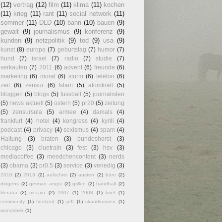
(12)
vortrag
(12)
film
(11)
klima
(11)
kochen
(11)
krieg
(11)
rant
(11)
social network
(11)
sommer
(11)
DLD
(10)
bahn
(10)
bauen
(9)
gewalt
(9)
journalismus
(9)
konferenz
(9)
kunden
(9)
netzpolitik
(9)
tod
(9)
usa
(9)
kunst
(8)
europa
(7)
geburtstag
(7)
humor
(7)
hund
(7)
israel
(7)
radio
(7)
studie
(7)
verkaufen
(7)
2011
(6)
advent
(6)
freunde
(6)
marketing
(6)
moral
(6)
sturm
(6)
telefon
(6)
zeit
(6)
zensur
(6)
Islam
(5)
atomkraft
(5)
bloggen
(5)
blogs
(5)
fussball
(5)
journalisten
(5)
news aktuell
(5)
ostern
(5)
pr20
(5)
zeitung
(5)
zensursula
(5)
armee
(4)
damals
(4)
frankfurt
(4)
hotel
(4)
kongress
(4)
kyrill
(4)
podcast
(4)
privacy
(4)
sexismus
(4)
spam
(4)
Haltung
(3)
braten
(3)
bundeshorst
(3)
chicago
(3)
cluetrain
(3)
fest
(3)
hsv
(3)
mediacoffee
(3)
meedchencontent
(3)
nerds
(3)
obama
(3)
pr0.5
(3)
service
(3)
venedig
(3)
2010
(2)
2013
(2)
aufschrei
(2)
austen
(2)
büro
(2)
dingens
(2)
german angst
(2)
grillen
(2)
handball
(2)
literatur
(2)
mccain
(2)
2007
(1)
2008
(1)
brief
(1)
community
(1)
finnland
(1)
pfft
(1)
skandinavien
(1)
wandsbek
(1)