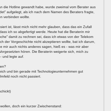
 an die Hotline gewandt habe, wurde zweimal vom Berater aus
et" aufgelegt, als ich nach dem Namen des Beraters fragte,
n verbinden wollte.
ert ist, lässt mich nicht mehr glauben, dass das ein Zufall
, dass ich so abgefertigt werde. Heute hat die Beraterin mir
oche" damit zu rechnen sei, dass ich etwas von der Telekom
ch der Vorgeschichte nicht akzeptieren wollte, bat ich darum,
e mir auch nichts anderes sagen, hieß es - was mir aber
Vorgesetzten hören. Die Beraterin weigerte sich, mich zu
 und legte auf.
ren?
ereich und bin gerade mit Technologieunternehmen gut
Umfeld noch nicht passiert.
chickt)
ollen, doch ein kurzer Zwischenstand: