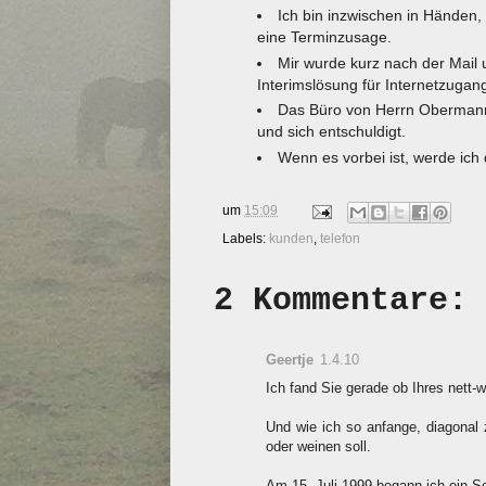
Ich bin inzwischen in Händen,
eine Terminzusage.
Mir wurde kurz nach der Mail 
Interimslösung für Internetzuga
Das Büro von Herrn Obermann 
und sich entschuldigt.
Wenn es vorbei ist, werde ich
um
15:09
Labels:
kunden
,
telefon
2 Kommentare:
Geertje
1.4.10
Ich fand Sie gerade ob Ihres nett
Und wie ich so anfange, diagonal 
oder weinen soll.
Am 15. Juli 1999 begann ich ein S