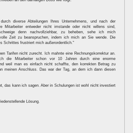
 durch diverse Abteilungen Ihres Unternehmens, und nach der
hre Mitarbeiter entweder nicht imstande oder nicht willens sind,
geschweige denn nachvollziehbar, zu beheben, sehe ich mich
volle Zeit zu beanspruchen, indem ich mich an Sie wende. Die
s Schrittes frustriert mich außerordentlich."
n Tarifen nicht zurecht. Ich mahnte eine Rechnungskorrektur an.
ch die Mitarbeiter schon vor 10 Jahren durch eine enorme
 weil man es einfach nicht schaffte, den korrekten Betrag zu
nn meinen Anschluss. Das war der Tag, an dem ich dann diesen
t, das kann ich sagen. Aber in Schulungen ist wohl nicht investiert
riedenstellende Lösung.