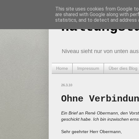
This site uses cookies from Google to 
are shared with Google along with per
statistics, and to detect and address 
Haltungst
Niveau sieht nur von unten aus
Home
Impressum
Über dies Blog
26.3.10
Ohne Verbindu
Ein Brief an René Obermann, den Vorst
geschickt habe. Ich bin inzwischen ernst
Sehr geehrter Herr Obermann,