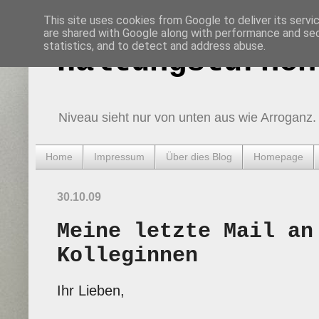
This site uses cookies from Google to deliver its servi
are shared with Google along with performance and secu
statistics, and to detect and address abuse.
Haltungsturnen
Niveau sieht nur von unten aus wie Arroganz.
Home
Impressum
Über dies Blog
Homepage
30.10.09
Meine letzte Mail an
Kolleginnen
Ihr Lieben,